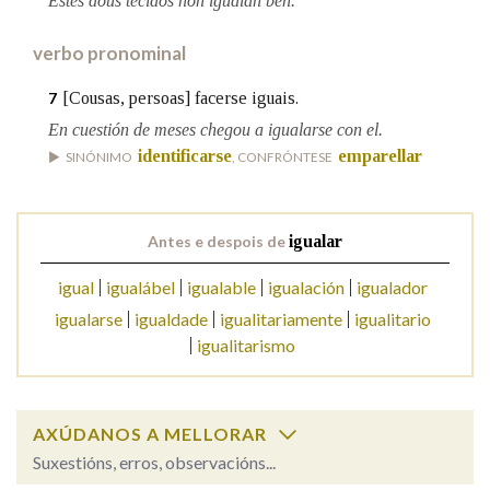
Estes dous tecidos non igualan ben.
verbo pronominal
[Cousas, persoas] facerse iguais.
7
En cuestión de meses chegou a igualarse con el.
identificarse
emparellar
SINÓNIMO
, CONFRÓNTESE
Antes e despois de
igualar
igual
igualábel
igualable
igualación
igualador
igualarse
igualdade
igualitariamente
igualitario
igualitarismo
AXÚDANOS A MELLORAR
Suxestións, erros, observacións...