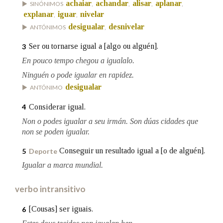
achaiar
achandar
alisar
aplanar
SINÓNIMOS
,
,
,
,
explanar
iguar
nivelar
,
,
desigualar
desnivelar
ANTÓNIMOS
,
Na fraseoloxía
Ser ou tornarse igual a [algo ou alguén].
3
En pouco tempo chegou a igualalo.
OUTRAS OPCIÓNS DE BUSCA
Ninguén o pode igualar en rapidez.
desigualar
ANTÓNIMO
Marcas gramaticais
Considerar igual.
4
Non o podes igualar a seu irmán. Son dúas cidades que
Pertence a
non se poden igualar.
Conseguir un resultado igual a [o de alguén].
5
Deporte
Igualar a marca mundial.
LIMPAR
BUSCA
verbo intransitivo
[Cousas] ser iguais.
6