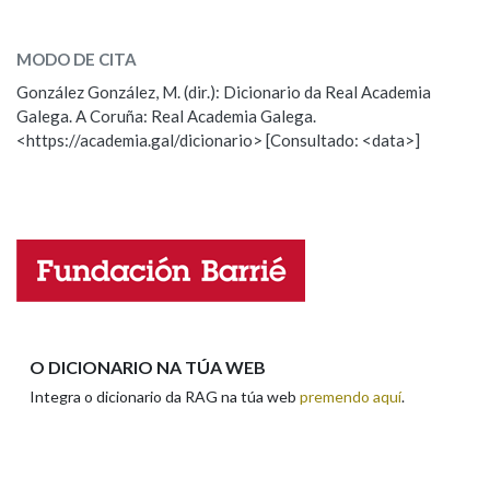
igualar
SOBRE A PALABRA:
MODO DE CITA
ESCOLLE UNHA OPCIÓN:
González González, M. (dir.): Dicionario da Real Academia
Galega. A Coruña: Real Academia Galega.
Observación
Hai un erro na palabra
<https://academia.gal/dicionario> [Consultado: <data>]
Propoño mellorar a definición
Actualización
Falta unha voz
Nome
Apelidos
O DICIONARIO NA TÚA WEB
Integra o dicionario da RAG na túa web
premendo aquí
.
Enderezo electrónico