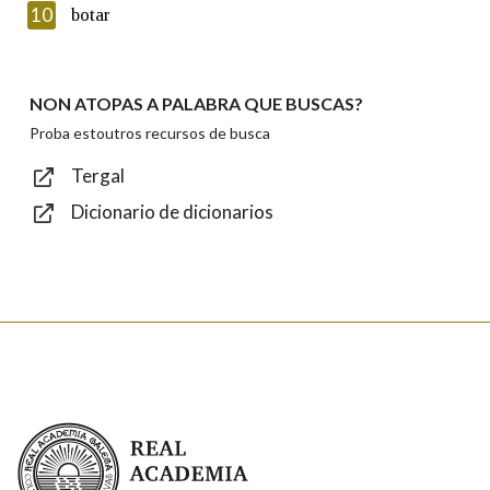
Introduce o código que aparece na imaxe:
10
botar
NON ATOPAS A PALABRA QUE BUSCAS?
Texto de verificación
Proba estoutros recursos de busca
Tergal
Dicionario de dicionarios
Enviar
Real Academia Galega