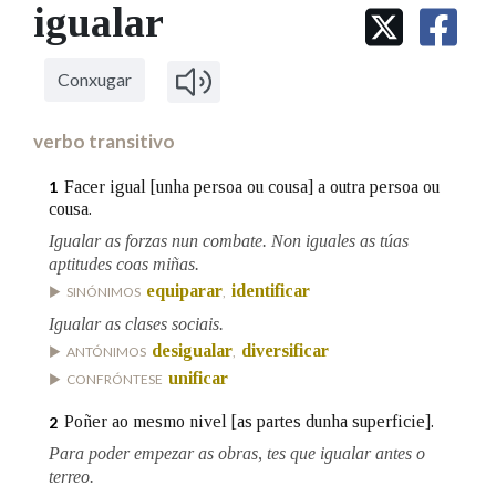
IDENTIDADE CORPORATIVA
igualar
Facebook
Twitter
Youtube
Instagram
Bluesky
BUSCAR NOS LEMAS
FIGURAS HOMENAXEADAS
MARCIAL DEL ADALID
HISTORIA
Comeza por
CASA-MUSEO EMILIA PARDO
Conxugar
BAZÁN
60 ANOS DLG
PRIMAVERA DAS LETRAS
verbo transitivo
Remata por
PORTAL DAS PALABRAS
Facer igual [unha persoa ou cousa] a outra persoa ou
1
cousa.
Igualar as forzas nun combate. Non iguales as túas
Contén
aptitudes coas miñas.
equiparar
identificar
SINÓNIMOS
,
Igualar as clases sociais.
BUSCAR NO CONTIDO
desigualar
diversificar
ANTÓNIMOS
,
unificar
CONFRÓNTESE
Nas definicións
Poñer ao mesmo nivel [as partes dunha superficie].
2
Para poder empezar as obras, tes que igualar antes o
Nos exemplos
terreo.