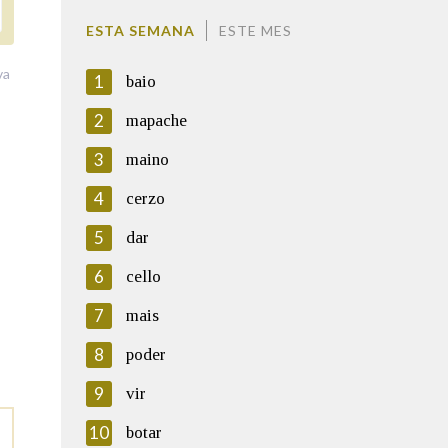
ESTA SEMANA
ESTE MES
va
1
baio
2
mapache
3
maino
4
cerzo
5
dar
6
cello
7
mais
8
poder
9
vir
10
botar