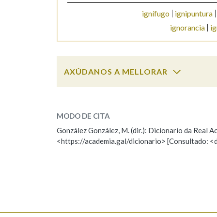
ignífugo
ignipuntura
Marcas gramaticais
ignorancia
i
AXÚDANOS A MELLORAR
ignominioso
SOBRE A PALABRA:
MODO DE CITA
ESCOLLE UNHA OPCIÓN:
González González, M. (dir.): Dicionario da Real
<https://academia.gal/dicionario> [Consultado: <
Observación
Hai un erro na palabra
Falta unha voz
Nome
Apelido