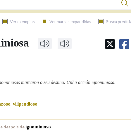
Ver exemplos
Ver marcas expandidas
Busca prediti
iniosa
BUSCAR NO CONTIDO
Nas definicións
Nos exemplos
nominiosas marcaron o seu destino. Unha acción ignominiosa.
nzoso
vilipendioso
,
Na fraseoloxía
 e despois de
ignominioso