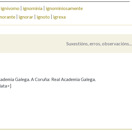
ignívomo
ignominia
ignominiosamente
Pertence a
gnorante
ignorar
ignoto
igrexa
AXUDA NA BUSCA
LIMPAR
BUSCA
Suxestións, erros, observacións...
 Academia Galega. A Coruña: Real Academia Galega.
data>]
Propoño mellorar a definición
Actualización
s