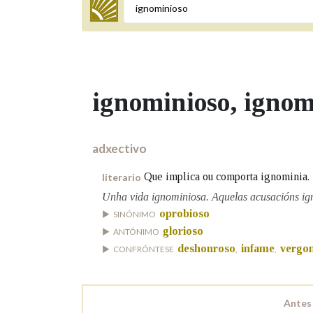
Termo a buscar
ignominioso
, ignom
BUSCAR NOS LEMAS
Comeza por
adxectivo
Que implica ou comporta ignominia.
literario
Remata por
Unha vida ignominiosa. Aquelas acusacións ig
oprobioso
SINÓNIMO
glorioso
ANTÓNIMO
deshonroso
infame
vergo
CONFRÓNTESE
,
,
Contén
Antes
OUTRAS OPCIÓNS DE BUSCA