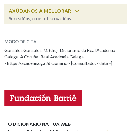
AXÚDANOS A MELLORAR
Na fraseoloxía
Suxestións, erros, observacións...
gordura
SOBRE A PALABRA:
MODO DE CITA
OUTRAS OPCIÓNS DE BUSCA
ESCOLLE UNHA OPCIÓN:
González González, M. (dir.): Dicionario da Real Academia
Marcas gramaticais
Galega. A Coruña: Real Academia Galega.
Observación
Hai un erro na palabra
<https://academia.gal/dicionario> [Consultado: <data>]
Propoño mellorar a definición
Actualización
Pertence a
Falta unha voz
Nome
LIMPAR
BUSCA
Apelidos
O DICIONARIO NA TÚA WEB