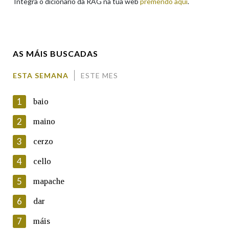
Integra o dicionario da RAG na túa web
premendo aquí
.
Enderezo electrónico
AS MÁIS BUSCADAS
Comentario
ESTA SEMANA
ESTE MES
1
baio
2
maino
3
cerzo
En cumprimento da normativa vixente en materia de
Protección de Datos de Carácter Persoal, a Real Academia
4
cello
Galega informa a aqueles usuarios que faciliten o seu correo
electrónico, así como calquera outra información de carácter
5
mapache
persoal, que estes datos serán obxecto de tratamento
automatizado de carácter confidencial e incorporados aos seus
6
dar
ficheiros informáticos. Así mesmo, os usuarios poderán exercer o
seu dereito de acceso, rectificación, oposición e cancelación dos
7
máis
seus datos poñéndose en contacto connosco.