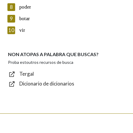
8
poder
Lin e acepto as condicións da política de
privacidade
9
botar
Introduce o código que aparece na imaxe:
10
vir
NON ATOPAS A PALABRA QUE BUSCAS?
Texto de verificación
Proba estoutros recursos de busca
Tergal
Dicionario de dicionarios
Enviar