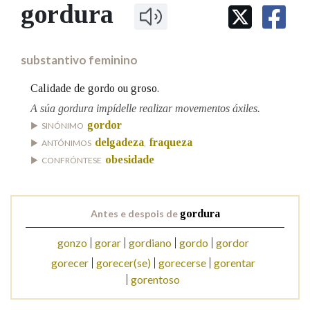
IDENTIDADE CORPORATIVA
gordura
Facebook
Twitter
Youtube
Instagram
Bluesky
BUSCAR NOS LEMAS
FIGURAS HOMENAXEADAS
MARCIAL DEL ADALID
HISTORIA
Comeza por
CASA-MUSEO EMILIA PARDO
substantivo feminino
BAZÁN
60 ANOS DLG
PRIMAVERA DAS LETRAS
Calidade de gordo ou groso.
Remata por
PORTAL DAS PALABRAS
A súa gordura impídelle realizar movementos áxiles.
gordor
SINÓNIMO
delgadeza
fraqueza
ANTÓNIMOS
,
Contén
obesidade
CONFRÓNTESE
BUSCAR NO CONTIDO
Antes e despois de
gordura
gonzo
gorar
gordiano
gordo
gordor
Nas definicións
gorecer
gorecer(se)
gorecerse
gorentar
gorentoso
Nos exemplos