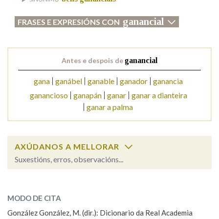
ganancial
FRASES E EXPRESIÓNS CON
Na fraseoloxía
Antes e despois de
ganancial
OUTRAS OPCIÓNS DE BUSCA
gana
ganábel
ganable
ganador
ganancia
Marcas gramaticais
ganancioso
ganapán
ganar
ganar a dianteira
ganar a palma
Pertence a
AXÚDANOS A MELLORAR
Suxestións, erros, observacións...
LIMPAR
BUSCA
ganancial
SOBRE A PALABRA:
MODO DE CITA
ESCOLLE UNHA OPCIÓN:
González González, M. (dir.): Dicionario da Real Academia