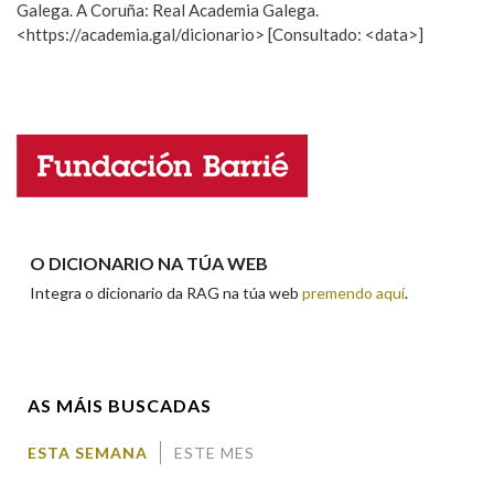
Galega. A Coruña: Real Academia Galega.
Observación
Hai un erro na palabra
<https://academia.gal/dicionario> [Consultado: <data>]
Propoño mellorar a definición
Actualización
Falta unha voz
Nome
Apelidos
O DICIONARIO NA TÚA WEB
Integra o dicionario da RAG na túa web
premendo aquí
.
Enderezo electrónico
AS MÁIS BUSCADAS
Comentario
ESTA SEMANA
ESTE MES