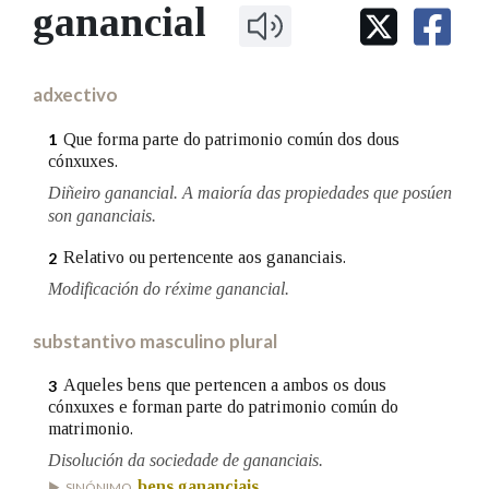
IDENTIDADE CORPORATIVA
ganancial
Facebook
Twitter
Youtube
Instagram
Bluesky
BUSCAR NOS LEMAS
FIGURAS HOMENAXEADAS
MARCIAL DEL ADALID
HISTORIA
Comeza por
CASA-MUSEO EMILIA PARDO
adxectivo
BAZÁN
60 ANOS DLG
PRIMAVERA DAS LETRAS
Que forma parte do patrimonio común dos dous
1
Remata por
cónxuxes.
PORTAL DAS PALABRAS
Diñeiro ganancial. A maioría das propiedades que posúen
son gananciais.
Contén
Relativo ou pertencente aos gananciais.
2
Modificación do réxime ganancial.
BUSCAR NO CONTIDO
substantivo masculino plural
Nas definicións
Aqueles bens que pertencen a ambos os dous
3
cónxuxes e forman parte do patrimonio común do
matrimonio.
Disolución da sociedade de gananciais.
Nos exemplos
bens gananciais
SINÓNIMO