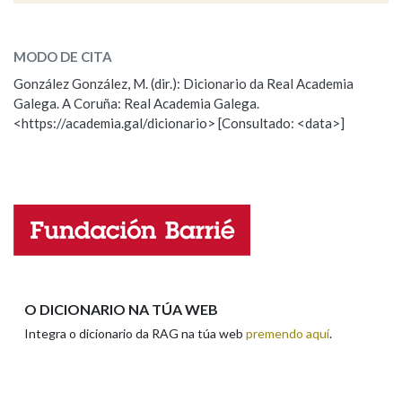
ESCOLLE UNHA OPCIÓN:
MODO DE CITA
Observación
Falta unha voz
González González, M. (dir.): Dicionario da Real Academia
Galega. A Coruña: Real Academia Galega.
Nome
<https://academia.gal/dicionario> [Consultado: <data>]
Apelidos
Enderezo electrónico
O DICIONARIO NA TÚA WEB
Integra o dicionario da RAG na túa web
premendo aquí
.
Comentario