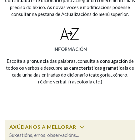
continuada
este dicionario para achegar un coñecemento máis
preciso do léxico. As novas voces e modificacións pódense
consultar na pestana de Actualizacións do menú superior.
Na fraseoloxía
OUTRAS OPCIÓNS DE BUSCA
INFORMACIÓN
Marcas gramaticais
Escoita a
pronuncia
das palabras, consulta a
conxugación
de
todos os verbos e descubre as
características gramaticais
de
cada unha das entradas do dicionario (categoría, xénero,
réxime verbal, fraseoloxía etc.)
Pertence a
LIMPAR
BUSCA
AXÚDANOS A MELLORAR
Suxestións, erros, observacións...