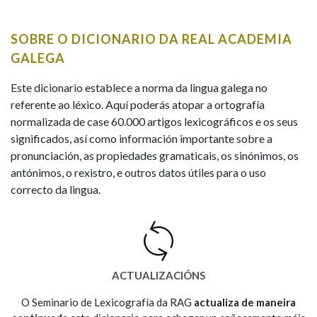
IDENTIDADE CORPORATIVA
Facebook
Twitter
Youtube
Instagram
Bluesky
BUSCAR NOS LEMAS
FIGURAS HOMENAXEADAS
MARCIAL DEL ADALID
SOBRE O DICIONARIO DA REAL ACADEMIA
HISTORIA
Comeza por
CASA-MUSEO EMILIA PARDO
GALEGA
BAZÁN
60 ANOS DLG
PRIMAVERA DAS LETRAS
Este dicionario establece a norma da lingua galega no
Remata por
referente ao léxico. Aquí poderás atopar a ortografía
PORTAL DAS PALABRAS
normalizada de case 60.000 artigos lexicográficos e os seus
significados, así como información importante sobre a
pronunciación, as propiedades gramaticais, os sinónimos, os
Contén
antónimos, o rexistro, e outros datos útiles para o uso
correcto da lingua.
BUSCAR NO CONTIDO
Nas definicións
ACTUALIZACIÓNS
Nos exemplos
O Seminario de Lexicografía da RAG
actualiza de maneira