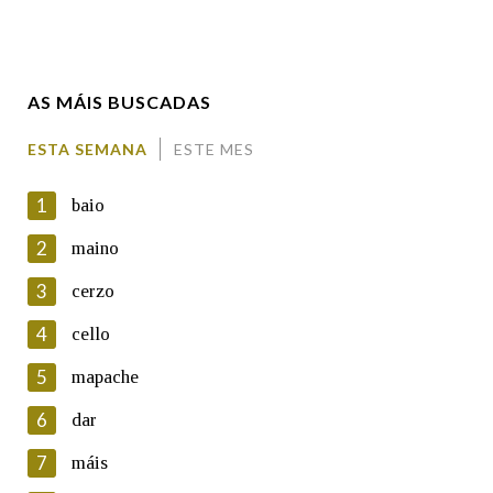
Enderezo electrónico
AS MÁIS BUSCADAS
Comentario
ESTA SEMANA
ESTE MES
1
baio
2
maino
3
cerzo
En cumprimento da normativa vixente en materia de
Protección de Datos de Carácter Persoal, a Real Academia
4
cello
Galega informa a aqueles usuarios que faciliten o seu correo
electrónico, así como calquera outra información de carácter
5
mapache
persoal, que estes datos serán obxecto de tratamento
automatizado de carácter confidencial e incorporados aos seus
6
dar
ficheiros informáticos. Así mesmo, os usuarios poderán exercer o
seu dereito de acceso, rectificación, oposición e cancelación dos
7
máis
seus datos poñéndose en contacto connosco.