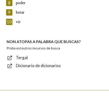
8
poder
Lin e acepto as condicións da política de
privacidade
9
botar
Introduce o código que aparece na imaxe:
10
vir
NON ATOPAS A PALABRA QUE BUSCAS?
Texto de verificación
Proba estoutros recursos de busca
Tergal
Dicionario de dicionarios
Enviar