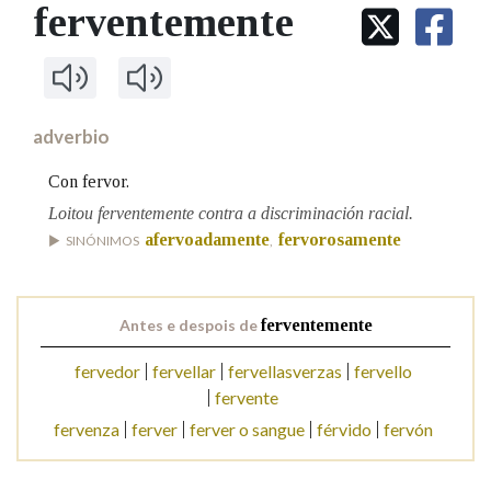
IDENTIDADE CORPORATIVA
ferventemente
Facebook
Twitter
Youtube
Instagram
Bluesky
BUSCAR NOS LEMAS
FIGURAS HOMENAXEADAS
MARCIAL DEL ADALID
HISTORIA
Comeza por
CASA-MUSEO EMILIA PARDO
BAZÁN
60 ANOS DLG
PRIMAVERA DAS LETRAS
adverbio
Remata por
PORTAL DAS PALABRAS
Con fervor.
Loitou ferventemente contra a discriminación racial.
afervoadamente
fervorosamente
Contén
SINÓNIMOS
,
Antes e despois de
ferventemente
BUSCAR NO CONTIDO
fervedor
fervellar
fervellasverzas
fervello
Nas definicións
fervente
fervenza
ferver
ferver o sangue
férvido
fervón
Nos exemplos