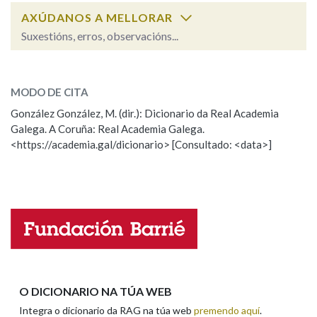
AXÚDANOS A MELLORAR
Suxestións, erros, observacións...
Na fraseoloxía
ferventemente
SOBRE A PALABRA:
MODO DE CITA
ESCOLLE UNHA OPCIÓN:
OUTRAS OPCIÓNS DE BUSCA
González González, M. (dir.): Dicionario da Real Academia
Galega. A Coruña: Real Academia Galega.
Observación
Hai un erro na palabra
Marcas gramaticais
<https://academia.gal/dicionario> [Consultado: <data>]
Propoño mellorar a definición
Actualización
Falta unha voz
Pertence a
Nome
LIMPAR
BUSCA
Apelidos
O DICIONARIO NA TÚA WEB
Integra o dicionario da RAG na túa web
premendo aquí
.