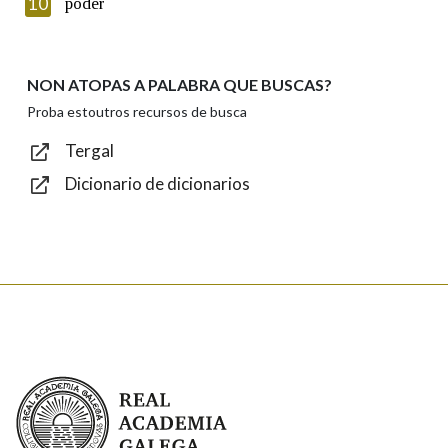
10
poder
NON ATOPAS A PALABRA QUE BUSCAS?
Texto de verificación
Proba estoutros recursos de busca
Tergal
Dicionario de dicionarios
Enviar
Real Academia Galega