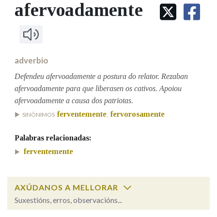
IDENTIDADE CORPORATIVA
afervoadamente
Facebook
Twitter
Youtube
Instagram
Bluesky
BUSCAR NOS LEMAS
FIGURAS HOMENAXEADAS
MARCIAL DEL ADALID
HISTORIA
Comeza por
CASA-MUSEO EMILIA PARDO
BAZÁN
60 ANOS DLG
PRIMAVERA DAS LETRAS
adverbio
Remata por
PORTAL DAS PALABRAS
Defendeu afervoadamente a postura do relator. Rezaban
afervoadamente para que liberasen os cativos. Apoiou
afervoadamente a causa dos patriotas.
Contén
ferventemente
fervorosamente
SINÓNIMOS
,
Palabras relacionadas:
BUSCAR NO CONTIDO
ferventemente
Nas definicións
AXÚDANOS A MELLORAR
Suxestións, erros, observacións...
Nos exemplos