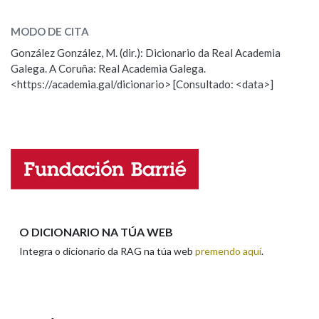
afervoadamente
SOBRE A PALABRA:
MODO DE CITA
ESCOLLE UNHA OPCIÓN:
Na fraseoloxía
González González, M. (dir.): Dicionario da Real Academia
Galega. A Coruña: Real Academia Galega.
Observación
Hai un erro na palabra
<https://academia.gal/dicionario> [Consultado: <data>]
Propoño mellorar a definición
Actualización
OUTRAS OPCIÓNS DE BUSCA
Falta unha voz
Marcas gramaticais
Nome
Pertence a
Apelidos
O DICIONARIO NA TÚA WEB
LIMPAR
BUSCA
Integra o dicionario da RAG na túa web
premendo aquí
.
Enderezo electrónico