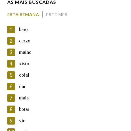
AS MÁIS BUSCADAS
Comentario
ESTA SEMANA
ESTE MES
1
baio
2
cerzo
3
maino
En cumprimento da normativa vixente en materia de
Protección de Datos de Carácter Persoal, a Real Academia
4
xisto
Galega informa a aqueles usuarios que faciliten o seu correo
electrónico, así como calquera outra información de carácter
5
coial
persoal, que estes datos serán obxecto de tratamento
automatizado de carácter confidencial e incorporados aos seus
6
dar
ficheiros informáticos. Así mesmo, os usuarios poderán exercer o
seu dereito de acceso, rectificación, oposición e cancelación dos
7
mais
seus datos poñéndose en contacto connosco.
8
botar
Lin e acepto as condicións da política de
privacidade
9
vir
Introduce o código que aparece na imaxe: