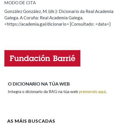
MODO DE CITA
ESCOLLE UNHA OPCIÓN:
González González, M. (dir.): Dicionario da Real Academia
Na fraseoloxía
Galega. A Coruña: Real Academia Galega.
Observación
Hai un erro na palabra
<https://academia.gal/dicionario> [Consultado: <data>]
Propoño mellorar a definición
Actualización
Falta unha voz
OUTRAS OPCIÓNS DE BUSCA
Marcas gramaticais
Nome
Pertence a
Apelidos
O DICIONARIO NA TÚA WEB
Integra o dicionario da RAG na túa web
premendo aquí
.
LIMPAR
BUSCA
Enderezo electrónico
AS MÁIS BUSCADAS