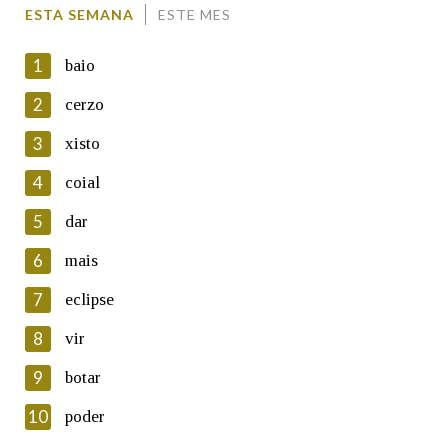
Comentario
ESTA SEMANA
ESTE MES
1
baio
2
cerzo
3
xisto
En cumprimento da normativa vixente en materia de
Protección de Datos de Carácter Persoal, a Real Academia
4
coial
Galega informa a aqueles usuarios que faciliten o seu correo
electrónico, así como calquera outra información de carácter
5
dar
persoal, que estes datos serán obxecto de tratamento
automatizado de carácter confidencial e incorporados aos seus
6
mais
ficheiros informáticos. Así mesmo, os usuarios poderán exercer o
seu dereito de acceso, rectificación, oposición e cancelación dos
7
eclipse
seus datos poñéndose en contacto connosco.
8
vir
Lin e acepto as condicións da política de
privacidade
9
botar
Introduce o código que aparece na imaxe:
10
poder