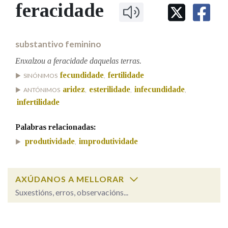
IDENTIDADE CORPORATIVA
feracidade
Facebook
Twitter
Youtube
Instagram
Bluesky
BUSCAR NOS LEMAS
FIGURAS HOMENAXEADAS
MARCIAL DEL ADALID
HISTORIA
Comeza por
CASA-MUSEO EMILIA PARDO
substantivo feminino
BAZÁN
60 ANOS DLG
PRIMAVERA DAS LETRAS
Enxalzou a feracidade daquelas terras.
Remata por
fecundidade
fertilidade
PORTAL DAS PALABRAS
SINÓNIMOS
,
aridez
esterilidade
infecundidade
ANTÓNIMOS
,
,
,
infertilidade
Contén
Palabras relacionadas:
produtividade
improdutividade
,
BUSCAR NO CONTIDO
Nas definicións
AXÚDANOS A MELLORAR
Suxestións, erros, observacións...
feracidade
SOBRE A PALABRA:
Nos exemplos