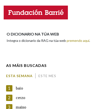
Nome
Apelidos
O DICIONARIO NA TÚA WEB
Integra o dicionario da RAG na túa web
premendo aquí
.
Enderezo electrónico
AS MÁIS BUSCADAS
Comentario
ESTA SEMANA
ESTE MES
1
baio
2
cerzo
3
maino