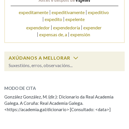
Antes e despois de
expeler
expeditamente
expeditivamente
expeditivo
Na fraseoloxía
expedito
expelente
expendedor
expendedoría
expender
expensas de, a
expensión
OUTRAS OPCIÓNS DE BUSCA
Marcas gramaticais
AXÚDANOS A MELLORAR
Suxestións, erros, observacións...
Pertence a
expeler
SOBRE A PALABRA:
MODO DE CITA
ESCOLLE UNHA OPCIÓN:
González González, M. (dir.): Dicionario da Real Academia
LIMPAR
BUSCA
Galega. A Coruña: Real Academia Galega.
Observación
Hai un erro na palabra
<https://academia.gal/dicionario> [Consultado: <data>]
Propoño mellorar a definición
Actualización
Falta unha voz