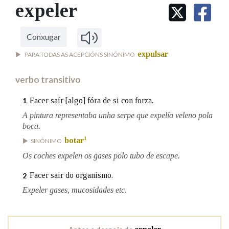
IDENTIDADE CORPORATIVA
expeler
Facebook
Twitter
Youtube
Instagram
Bluesky
BUSCAR NOS LEMAS
FIGURAS HOMENAXEADAS
MARCIAL DEL ADALID
HISTORIA
Comeza por
CASA-MUSEO EMILIA PARDO
Conxugar
BAZÁN
60 ANOS DLG
expulsar
PARA TODAS AS ACEPCIÓNS SINÓNIMO
PRIMAVERA DAS LETRAS
Remata por
PORTAL DAS PALABRAS
verbo transitivo
Facer saír [algo] fóra de si con forza.
1
Contén
A pintura representaba unha serpe que expelía veleno pola
boca.
1
botar
SINÓNIMO
Os coches expelen os gases polo tubo de escape.
BUSCAR NO CONTIDO
Facer saír do organismo.
2
Nas definicións
Expeler gases, mucosidades etc.
Nos exemplos