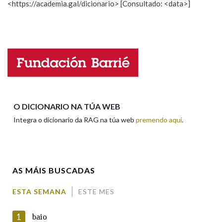
<https://academia.gal/dicionario> [Consultado: <data>]
Propoño mellorar a definición
Actualización
Falta unha voz
Nome
Apelidos
O DICIONARIO NA TÚA WEB
Integra o dicionario da RAG na túa web
premendo aquí
.
Enderezo electrónico
AS MÁIS BUSCADAS
Comentario
ESTA SEMANA
ESTE MES
1
baio