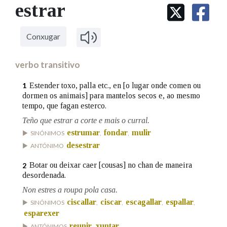
IDENTIDADE CORPORATIVA
estrar
Facebook
Twitter
Youtube
Instagram
Bluesky
BUSCAR NOS LEMAS
FIGURAS HOMENAXEADAS
MARCIAL DEL ADALID
HISTORIA
Comeza por
CASA-MUSEO EMILIA PARDO
Conxugar
BAZÁN
60 ANOS DLG
PRIMAVERA DAS LETRAS
verbo transitivo
Remata por
PORTAL DAS PALABRAS
Estender toxo, palla etc., en [o lugar onde comen ou
1
dormen os animais] para mantelos secos e, ao mesmo
tempo, que fagan esterco.
Contén
Teño que estrar a corte e mais o curral.
estrumar
fondar
mulir
SINÓNIMOS
,
,
desestrar
ANTÓNIMO
BUSCAR NO CONTIDO
Botar ou deixar caer [cousas] no chan de maneira
2
desordenada.
Nas definicións
Non estres a roupa pola casa.
ciscallar
ciscar
escagallar
espallar
SINÓNIMOS
,
,
,
,
esparexer
Nos exemplos
reunir
xuntar
ANTÓNIMOS
,