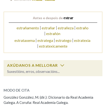
Na fraseoloxía
Antes e despois de
estrar
estrañamento
estrañar
estrañeza
estraño
estrañón
OUTRAS OPCIÓNS DE BUSCA
estrataxema
estratega
estratego
estratexia
Marcas gramaticais
estratexicamente
Pertence a
AXÚDANOS A MELLORAR
Suxestións, erros, observacións...
estrar
SOBRE A PALABRA:
LIMPAR
BUSCA
MODO DE CITA
ESCOLLE UNHA OPCIÓN:
González González, M. (dir.): Dicionario da Real Academia
Galega. A Coruña: Real Academia Galega.
Observación
Hai un erro na palabra