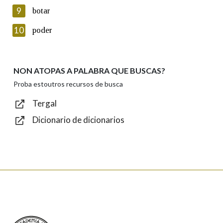
privacidade
9
botar
Introduce o código que aparece na imaxe:
10
poder
NON ATOPAS A PALABRA QUE BUSCAS?
Texto de verificación
Proba estoutros recursos de busca
Tergal
Dicionario de dicionarios
Enviar
Real Academia Galega