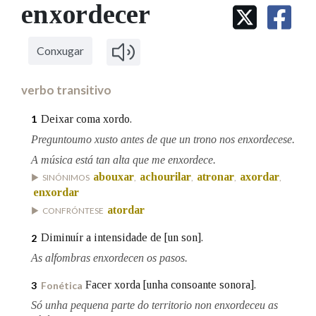
IDENTIDADE CORPORATIVA
enxordecer
Facebook
Twitter
Youtube
Instagram
Bluesky
BUSCAR NOS LEMAS
FIGURAS HOMENAXEADAS
MARCIAL DEL ADALID
HISTORIA
Comeza por
CASA-MUSEO EMILIA PARDO
Conxugar
BAZÁN
60 ANOS DLG
PRIMAVERA DAS LETRAS
verbo transitivo
Remata por
PORTAL DAS PALABRAS
Deixar coma xordo.
1
Preguntoumo xusto antes de que un trono nos enxordecese.
Contén
A música está tan alta que me enxordece.
abouxar
achourilar
atronar
axordar
SINÓNIMOS
,
,
,
,
enxordar
atordar
CONFRÓNTESE
BUSCAR NO CONTIDO
Diminuír a intensidade de [un son].
2
Nas definicións
As alfombras enxordecen os pasos.
Facer xorda [unha consoante sonora].
3
Fonética
Nos exemplos
Só unha pequena parte do territorio non enxordeceu as