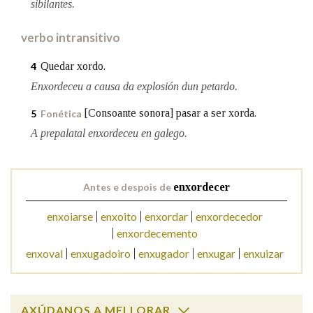
sibilantes.
verbo intransitivo
Na fraseoloxía
Quedar xordo.
4
Enxordeceu a causa da explosión dun petardo.
OUTRAS OPCIÓNS DE BUSCA
[Consoante sonora] pasar a ser xorda.
5
Fonética
Marcas gramaticais
A prepalatal enxordeceu en galego.
Pertence a
Antes e despois de
enxordecer
enxoiarse
enxoito
enxordar
enxordecedor
enxordecemento
LIMPAR
BUSCA
enxoval
enxugadoiro
enxugador
enxugar
enxuizar
AXÚDANOS A MELLORAR