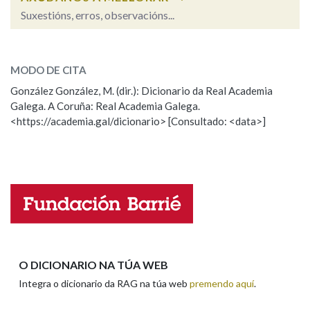
Suxestións, erros, observacións...
enxordecer
SOBRE A PALABRA:
MODO DE CITA
ESCOLLE UNHA OPCIÓN:
González González, M. (dir.): Dicionario da Real Academia
Galega. A Coruña: Real Academia Galega.
Observación
Hai un erro na palabra
<https://academia.gal/dicionario> [Consultado: <data>]
Propoño mellorar a definición
Actualización
Falta unha voz
Nome
Apelidos
O DICIONARIO NA TÚA WEB
Integra o dicionario da RAG na túa web
premendo aquí
.