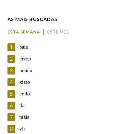
Enderezo electrónico
AS MÁIS BUSCADAS
Comentario
ESTA SEMANA
ESTE MES
1
baio
2
cerzo
3
maino
En cumprimento da normativa vixente en materia de
Protección de Datos de Carácter Persoal, a Real Academia
4
xisto
Galega informa a aqueles usuarios que faciliten o seu correo
electrónico, así como calquera outra información de carácter
5
cello
persoal, que estes datos serán obxecto de tratamento
automatizado de carácter confidencial e incorporados aos seus
6
dar
ficheiros informáticos. Así mesmo, os usuarios poderán exercer o
seu dereito de acceso, rectificación, oposición e cancelación dos
7
máis
seus datos poñéndose en contacto connosco.
8
vir
Lin e acepto as condicións da política de