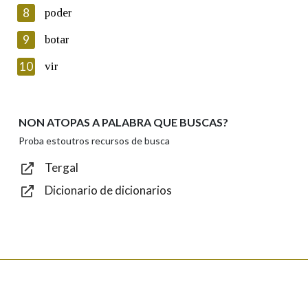
8
poder
Lin e acepto as condicións da política de
privacidade
9
botar
Introduce o código que aparece na imaxe:
10
vir
NON ATOPAS A PALABRA QUE BUSCAS?
Texto de verificación
Proba estoutros recursos de busca
Tergal
Dicionario de dicionarios
Enviar