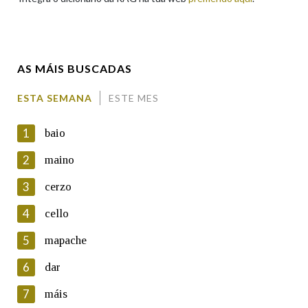
Enderezo electrónico
AS MÁIS BUSCADAS
Comentario
ESTA SEMANA
ESTE MES
1
baio
2
maino
3
cerzo
En cumprimento da normativa vixente en materia de
Protección de Datos de Carácter Persoal, a Real Academia
4
cello
Galega informa a aqueles usuarios que faciliten o seu correo
electrónico, así como calquera outra información de carácter
5
mapache
persoal, que estes datos serán obxecto de tratamento
automatizado de carácter confidencial e incorporados aos seus
6
dar
ficheiros informáticos. Así mesmo, os usuarios poderán exercer o
seu dereito de acceso, rectificación, oposición e cancelación dos
7
máis
seus datos poñéndose en contacto connosco.