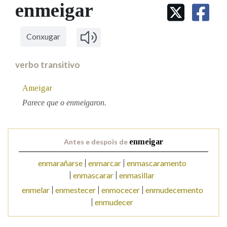
IDENTIDADE CORPORATIVA
enmeigar
Facebook
Twitter
Youtube
Instagram
Bluesky
BUSCAR NOS LEMAS
FIGURAS HOMENAXEADAS
MARCIAL DEL ADALID
HISTORIA
Comeza por
CASA-MUSEO EMILIA PARDO
Conxugar
BAZÁN
60 ANOS DLG
PRIMAVERA DAS LETRAS
verbo transitivo
Remata por
PORTAL DAS PALABRAS
Ameigar
Parece que o enmeigaron.
Contén
Antes e despois de
enmeigar
BUSCAR NO CONTIDO
enmarañarse
enmarcar
enmascaramento
enmascarar
enmasillar
Nas definicións
enmelar
enmestecer
enmocecer
enmudecemento
enmudecer
Nos exemplos