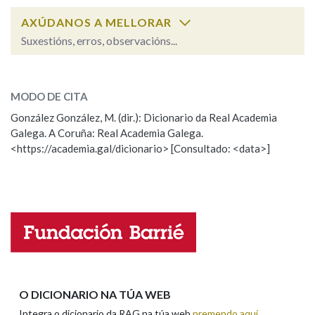
AXÚDANOS A MELLORAR
Na fraseoloxía
Suxestións, erros, observacións...
enmeigar
SOBRE A PALABRA:
MODO DE CITA
ESCOLLE UNHA OPCIÓN:
OUTRAS OPCIÓNS DE BUSCA
González González, M. (dir.): Dicionario da Real Academia
Marcas gramaticais
Galega. A Coruña: Real Academia Galega.
Observación
Hai un erro na palabra
<https://academia.gal/dicionario> [Consultado: <data>]
Propoño mellorar a definición
Actualización
Falta unha voz
Pertence a
Nome
LIMPAR
BUSCA
Apelidos
O DICIONARIO NA TÚA WEB
Integra o dicionario da RAG na túa web
premendo aquí
.