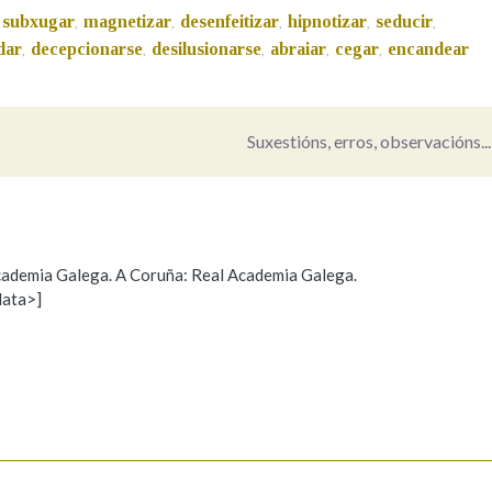
subxugar
magnetizar
desenfeitizar
hipnotizar
seducir
,
,
,
,
,
Pertence a
dar
decepcionarse
desilusionarse
abraiar
cegar
encandear
,
,
,
,
,
Suxestións, erros, observacións...
AXUDA NA BUSCA
LIMPAR
BUSCA
 Academia Galega. A Coruña: Real Academia Galega.
data>]
Propoño mellorar a definición
Actualización
s