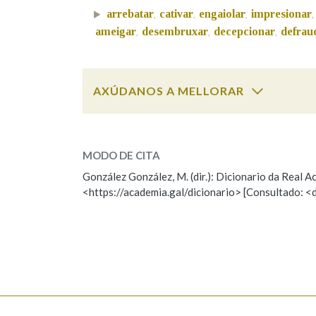
arrebatar
cativar
engaiolar
impresionar
,
,
,
,
Marcas gramaticais
ameigar
desembruxar
decepcionar
defrau
,
,
,
AXÚDANOS A MELLORAR
ameigar
SOBRE A PALABRA:
MODO DE CITA
ESCOLLE UNHA OPCIÓN:
González González, M. (dir.): Dicionario da Real
<https://academia.gal/dicionario> [Consultado: <
Observación
Hai un erro na palabra
Falta unha voz
Nome
Apelido