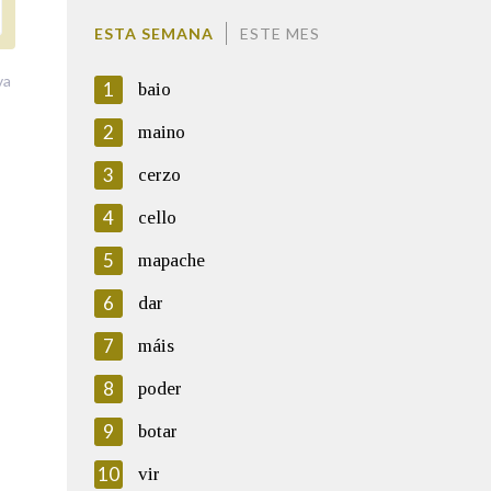
ESTA SEMANA
ESTE MES
va
1
baio
2
maino
3
cerzo
4
cello
5
mapache
6
dar
7
máis
8
poder
9
botar
10
vir