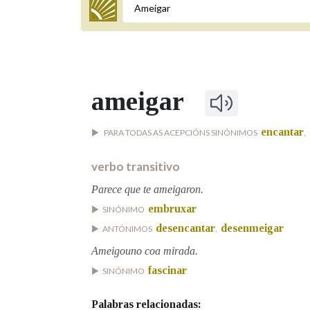
Termo a buscar
ameigar
BUSCAR NOS LEMAS
encantar
PARA TODAS AS ACEPCIÓNS SINÓNIMOS
,
Comeza por
verbo transitivo
Parece que te ameigaron.
Remata por
embruxar
SINÓNIMO
desencantar
desenmeigar
ANTÓNIMOS
,
Contén
Ameigouno coa mirada.
fascinar
SINÓNIMO
Palabras relacionadas:
OUTRAS OPCIÓNS DE BUSCA