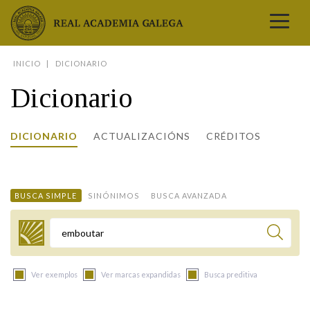
Real Academia Galega
INICIO
DICIONARIO
A LINGUA
Dicionario
A INSTITUCIÓN
LETRAS GALEGAS
DICIONARIO
ACTUALIZACIÓNS
CRÉDITOS
COMUNICACIÓN
Real Academia Galega
Pleno da RAG
Begoña Caamaño
Guía de apelidos galegos
DICIONARIOS
NOVAS
O IDIOMA
PRESENTACIÓN
LETRAS GALEGAS 2026
DICIONARIO DA RAG
VÍDEOS
BUSCA SIMPLE
SINÓNIMOS
BUSCA AVANZADA
BIBLIOTECA
BIOGRAFÍA
DATOS DE USO
HISTORIA DA RAG
GUÍA DE NOMES GALEGOS
ENTREVISTAS
HEMEROTECA
OBRAS
ESTATUS ACTUAL
ACADÉMICOS E ACADÉMICAS
GUÍA DE APELIDOS GALEGOS
FOTOGALERÍAS
Termo a buscar
ARQUIVO
NOVAS
LIGAZÓNS
ORGANIZACIÓN
NOMES GALEGOS DAS AVES
TRIBUNAS
PUBLICACIÓNS
ENTREVISTAS
PORTAL DAS PALABRAS
ESTATUTOS E REGULAMENTOS
Ver exemplos
Ver marcas expandidas
Busca preditiva
ANO CASTELAO
VÍDEOS
CONTACTO
GALEGO SEN FRONTEIRAS
ACORDOS E CONVENIOS
RECURSOS