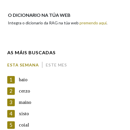
Apelidos
O DICIONARIO NA TÚA WEB
Integra o dicionario da RAG na túa web
premendo aquí
.
Enderezo electrónico
AS MÁIS BUSCADAS
Comentario
ESTA SEMANA
ESTE MES
1
baio
2
cerzo
3
maino
En cumprimento da normativa vixente en materia de
Protección de Datos de Carácter Persoal, a Real Academia
4
xisto
Galega informa a aqueles usuarios que faciliten o seu correo
electrónico, así como calquera outra información de carácter
5
coial
persoal, que estes datos serán obxecto de tratamento