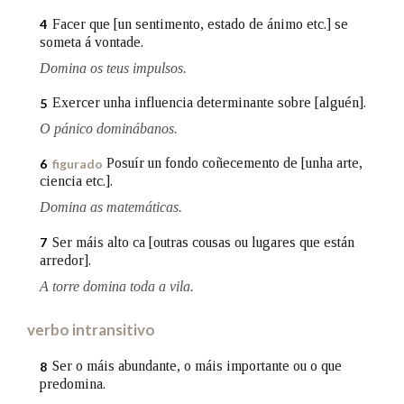
Facer que [un sentimento, estado de ánimo etc.] se
4
someta á vontade.
Na fraseoloxía
Domina os teus impulsos.
Exercer unha influencia determinante sobre [alguén].
5
O pánico dominábanos.
OUTRAS OPCIÓNS DE BUSCA
Posuír un fondo coñecemento de [unha arte,
6
figurado
Marcas gramaticais
ciencia etc.].
Domina as matemáticas.
Pertence a
Ser máis alto ca [outras cousas ou lugares que están
7
arredor].
A torre domina toda a vila.
LIMPAR
BUSCA
verbo intransitivo
Ser o máis abundante, o máis importante ou o que
8
predomina.