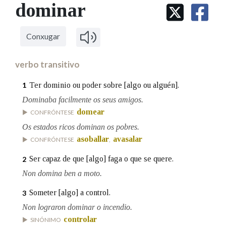
IDENTIDADE CORPORATIVA
dominar
Facebook
Twitter
Youtube
Instagram
Bluesky
BUSCAR NOS LEMAS
FIGURAS HOMENAXEADAS
MARCIAL DEL ADALID
HISTORIA
Comeza por
CASA-MUSEO EMILIA PARDO
Conxugar
BAZÁN
60 ANOS DLG
PRIMAVERA DAS LETRAS
verbo transitivo
Remata por
PORTAL DAS PALABRAS
Ter dominio ou poder sobre [algo ou alguén].
1
Dominaba facilmente os seus amigos.
Contén
domear
CONFRÓNTESE
Os estados ricos dominan os pobres.
asoballar
avasalar
CONFRÓNTESE
,
BUSCAR NO CONTIDO
Ser capaz de que [algo] faga o que se quere.
2
Non domina ben a moto.
Nas definicións
Someter [algo] a control.
3
Non lograron dominar o incendio.
Nos exemplos
controlar
SINÓNIMO