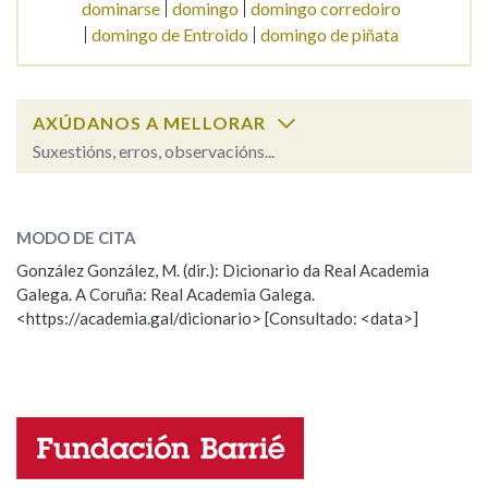
dominarse
domingo
domingo corredoiro
domingo de Entroido
domingo de piñata
AXÚDANOS A MELLORAR
Suxestións, erros, observacións...
dominar
SOBRE A PALABRA:
MODO DE CITA
ESCOLLE UNHA OPCIÓN:
González González, M. (dir.): Dicionario da Real Academia
Galega. A Coruña: Real Academia Galega.
Observación
Hai un erro na palabra
<https://academia.gal/dicionario> [Consultado: <data>]
Propoño mellorar a definición
Actualización
Falta unha voz
Nome