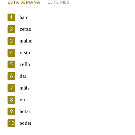
ESTA SEMANA
ESTE MES
1
baio
2
cerzo
3
maino
En cumprimento da normativa vixente en materia de
Protección de Datos de Carácter Persoal, a Real Academia
4
xisto
Galega informa a aqueles usuarios que faciliten o seu correo
electrónico, así como calquera outra información de carácter
5
cello
persoal, que estes datos serán obxecto de tratamento
automatizado de carácter confidencial e incorporados aos seus
6
dar
ficheiros informáticos. Así mesmo, os usuarios poderán exercer o
seu dereito de acceso, rectificación, oposición e cancelación dos
7
máis
seus datos poñéndose en contacto connosco.
8
vir
Lin e acepto as condicións da política de
privacidade
9
botar
Introduce o código que aparece na imaxe:
10
poder