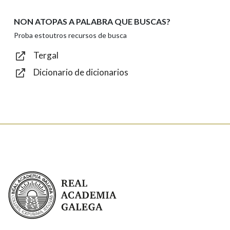
NON ATOPAS A PALABRA QUE BUSCAS?
Texto de verificación
Proba estoutros recursos de busca
Tergal
Dicionario de dicionarios
Enviar
Real Academia Galega