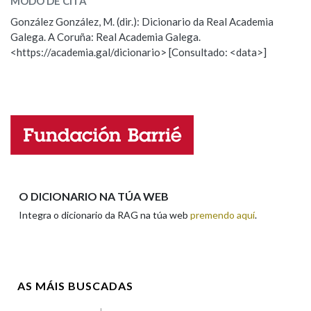
MODO DE CITA
ESCOLLE UNHA OPCIÓN:
González González, M. (dir.): Dicionario da Real Academia
Galega. A Coruña: Real Academia Galega.
Observación
Hai un erro na palabra
Na fraseoloxía
<https://academia.gal/dicionario> [Consultado: <data>]
Propoño mellorar a definición
Actualización
Falta unha voz
OUTRAS OPCIÓNS DE BUSCA
Nome
Marcas gramaticais
Pertence a
Apelidos
O DICIONARIO NA TÚA WEB
Integra o dicionario da RAG na túa web
premendo aquí
.
LIMPAR
BUSCA
Enderezo electrónico
AS MÁIS BUSCADAS
Comentario