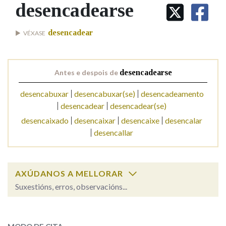
IDENTIDADE CORPORATIVA
desencadearse
Facebook
Twitter
Youtube
Instagram
Bluesky
BUSCAR NOS LEMAS
FIGURAS HOMENAXEADAS
MARCIAL DEL ADALID
HISTORIA
Comeza por
desencadear
VÉXASE
CASA-MUSEO EMILIA PARDO
BAZÁN
60 ANOS DLG
PRIMAVERA DAS LETRAS
Remata por
Antes e despois de
desencadearse
PORTAL DAS PALABRAS
desencabuxar
desencabuxar(se)
desencadeamento
desencadear
desencadear(se)
Contén
desencaixado
desencaixar
desencaixe
desencalar
desencallar
BUSCAR NO CONTIDO
AXÚDANOS A MELLORAR
Nas definicións
Suxestións, erros, observacións...
desencadearse
SOBRE A PALABRA:
Nos exemplos