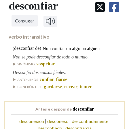
IDENTIDADE CORPORATIVA
desconfiar
Facebook
Twitter
Youtube
Instagram
Bluesky
BUSCAR NOS LEMAS
FIGURAS HOMENAXEADAS
MARCIAL DEL ADALID
HISTORIA
Comeza por
CASA-MUSEO EMILIA PARDO
Conxugar
BAZÁN
60 ANOS DLG
PRIMAVERA DAS LETRAS
verbo intransitivo
Remata por
PORTAL DAS PALABRAS
(desconfiar de)
Non confiar en algo ou alguén.
Non se pode desconfiar de todo o mundo.
Contén
sospeitar
SINÓNIMO
Desconfío das cousas fáciles.
confiar
fiarse
ANTÓNIMOS
,
gardarse
recear
temer
CONFRÓNTESE
,
,
BUSCAR NO CONTIDO
Nas definicións
Antes e despois de
desconfiar
desconexión
desconexo
desconfiadamente
Nos exemplos
desconfiado
desconfianza