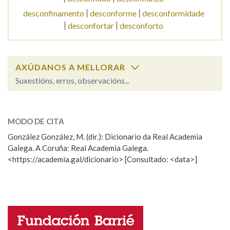
desconfinamento
desconforme
desconformidade
desconfortar
desconforto
Na fraseoloxía
AXÚDANOS A MELLORAR
OUTRAS OPCIÓNS DE BUSCA
Suxestións, erros, observacións...
Marcas gramaticais
desconfiar
SOBRE A PALABRA:
MODO DE CITA
ESCOLLE UNHA OPCIÓN:
Pertence a
González González, M. (dir.): Dicionario da Real Academia
Galega. A Coruña: Real Academia Galega.
Observación
Hai un erro na palabra
<https://academia.gal/dicionario> [Consultado: <data>]
Propoño mellorar a definición
Actualización
LIMPAR
BUSCA
Falta unha voz
Nome