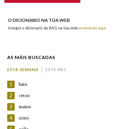
Apelidos
O DICIONARIO NA TÚA WEB
Integra o dicionario da RAG na túa web
premendo aquí
.
Enderezo electrónico
AS MÁIS BUSCADAS
Comentario
ESTA SEMANA
ESTE MES
1
baio
2
cerzo
3
maino
En cumprimento da normativa vixente en materia de
Protección de Datos de Carácter Persoal, a Real Academia
4
xisto
Galega informa a aqueles usuarios que faciliten o seu correo
electrónico, así como calquera outra información de carácter