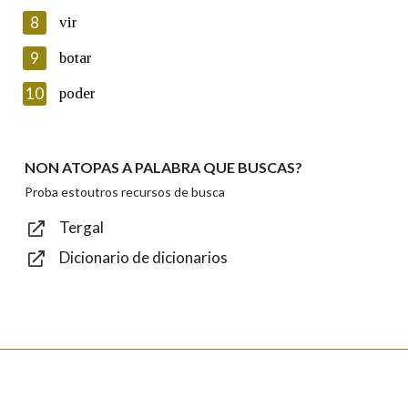
8
vir
Lin e acepto as condicións da política de
privacidade
9
botar
Introduce o código que aparece na imaxe:
10
poder
NON ATOPAS A PALABRA QUE BUSCAS?
Texto de verificación
Proba estoutros recursos de busca
Tergal
Dicionario de dicionarios
Enviar