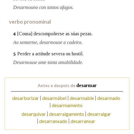
Desarmouno con tantos afagos.
Na fraseoloxía
verbo pronominal
[Cousa] descompoñerse as súas pezas.
4
Ao sentarme, desarmouse a cadeira.
OUTRAS OPCIÓNS DE BUSCA
Perder a actitude severa ou hostil.
5
Marcas gramaticais
Desarmouse ante tanta amabilidade.
Pertence a
Antes e despois de
desarmar
desarborizar
desarmábel
desarmable
desarmado
LIMPAR
BUSCA
desarmamento
desarquivar
desarraigamento
desarraigar
desarranxado
desarranxar