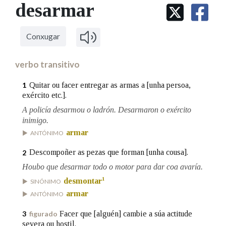
IDENTIDADE CORPORATIVA
desarmar
Facebook
Twitter
Youtube
Instagram
Bluesky
BUSCAR NOS LEMAS
FIGURAS HOMENAXEADAS
MARCIAL DEL ADALID
HISTORIA
Comeza por
CASA-MUSEO EMILIA PARDO
Conxugar
BAZÁN
60 ANOS DLG
PRIMAVERA DAS LETRAS
verbo transitivo
Remata por
PORTAL DAS PALABRAS
Quitar ou facer entregar as armas a [unha persoa,
1
exército etc.].
A policía desarmou o ladrón. Desarmaron o exército
Contén
inimigo.
armar
ANTÓNIMO
Descompoñer as pezas que forman [unha cousa].
2
BUSCAR NO CONTIDO
Houbo que desarmar todo o motor para dar coa avaría.
Nas definicións
1
desmontar
SINÓNIMO
armar
ANTÓNIMO
Facer que [alguén] cambie a súa actitude
3
figurado
Nos exemplos
severa ou hostil.