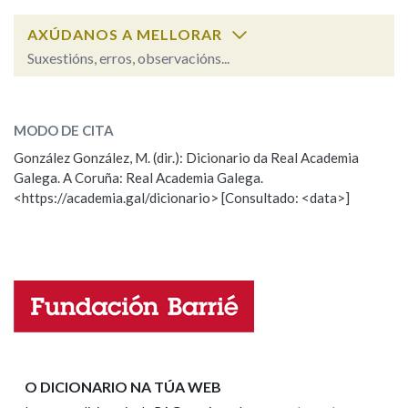
AXÚDANOS A MELLORAR
Suxestións, erros, observacións...
desarmar
SOBRE A PALABRA:
MODO DE CITA
ESCOLLE UNHA OPCIÓN:
González González, M. (dir.): Dicionario da Real Academia
Galega. A Coruña: Real Academia Galega.
Observación
Hai un erro na palabra
<https://academia.gal/dicionario> [Consultado: <data>]
Propoño mellorar a definición
Actualización
Falta unha voz
Nome
Apelidos
O DICIONARIO NA TÚA WEB