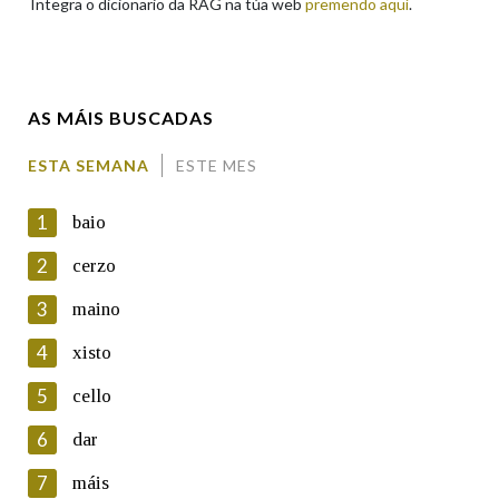
Integra o dicionario da RAG na túa web
premendo aquí
.
Enderezo electrónico
AS MÁIS BUSCADAS
Comentario
ESTA SEMANA
ESTE MES
1
baio
2
cerzo
3
maino
En cumprimento da normativa vixente en materia de
Protección de Datos de Carácter Persoal, a Real Academia
4
xisto
Galega informa a aqueles usuarios que faciliten o seu correo
electrónico, así como calquera outra información de carácter
5
cello
persoal, que estes datos serán obxecto de tratamento
automatizado de carácter confidencial e incorporados aos seus
6
dar
ficheiros informáticos. Así mesmo, os usuarios poderán exercer o
seu dereito de acceso, rectificación, oposición e cancelación dos
7
máis
seus datos poñéndose en contacto connosco.