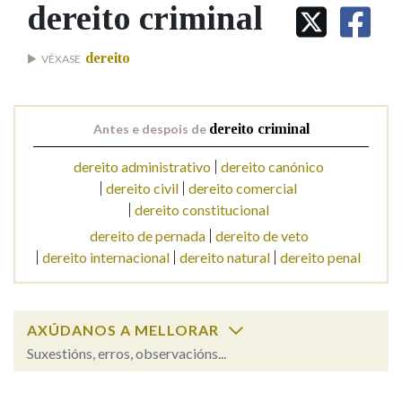
IDENTIDADE CORPORATIVA
dereito criminal
Facebook
Twitter
Youtube
Instagram
Bluesky
BUSCAR NOS LEMAS
FIGURAS HOMENAXEADAS
MARCIAL DEL ADALID
HISTORIA
Comeza por
dereito
VÉXASE
CASA-MUSEO EMILIA PARDO
BAZÁN
60 ANOS DLG
PRIMAVERA DAS LETRAS
Remata por
Antes e despois de
dereito criminal
PORTAL DAS PALABRAS
dereito administrativo
dereito canónico
dereito civil
dereito comercial
Contén
dereito constitucional
dereito de pernada
dereito de veto
dereito internacional
dereito natural
dereito penal
BUSCAR NO CONTIDO
Nas definicións
AXÚDANOS A MELLORAR
Suxestións, erros, observacións...
Nos exemplos
dereito criminal
SOBRE A PALABRA: