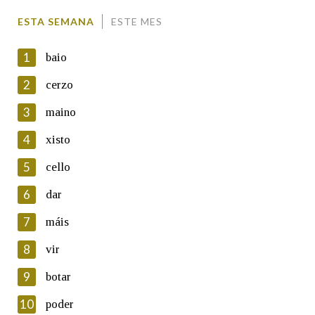
Comentario
ESTA SEMANA
ESTE MES
1
baio
2
cerzo
3
maino
En cumprimento da normativa vixente en materia de
Protección de Datos de Carácter Persoal, a Real Academia
4
xisto
Galega informa a aqueles usuarios que faciliten o seu correo
electrónico, así como calquera outra información de carácter
5
cello
persoal, que estes datos serán obxecto de tratamento
automatizado de carácter confidencial e incorporados aos seus
6
dar
ficheiros informáticos. Así mesmo, os usuarios poderán exercer o
seu dereito de acceso, rectificación, oposición e cancelación dos
7
máis
seus datos poñéndose en contacto connosco.
8
vir
Lin e acepto as condicións da política de
privacidade
9
botar
Introduce o código que aparece na imaxe:
10
poder