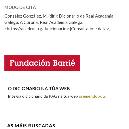
MODO DE CITA
ESCOLLE UNHA OPCIÓN:
González González, M. (dir.): Dicionario da Real Academia
Na fraseoloxía
Galega. A Coruña: Real Academia Galega.
Observación
Hai un erro na palabra
<https://academia.gal/dicionario> [Consultado: <data>]
Propoño mellorar a definición
Actualización
OUTRAS OPCIÓNS DE BUSCA
Falta unha voz
Marcas gramaticais
Nome
Pertence a
Apelidos
O DICIONARIO NA TÚA WEB
Integra o dicionario da RAG na túa web
premendo aquí
.
LIMPAR
BUSCA
Enderezo electrónico
AS MÁIS BUSCADAS