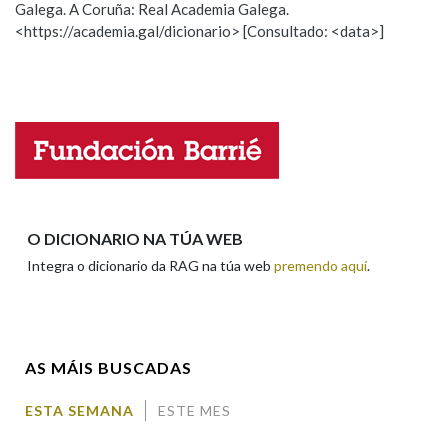
Galega. A Coruña: Real Academia Galega.
Observación
Hai un erro na palabra
<https://academia.gal/dicionario> [Consultado: <data>]
Propoño mellorar a definición
Actualización
Falta unha voz
Nome
Apelidos
O DICIONARIO NA TÚA WEB
Integra o dicionario da RAG na túa web
premendo aquí
.
Enderezo electrónico
AS MÁIS BUSCADAS
Comentario
ESTA SEMANA
ESTE MES