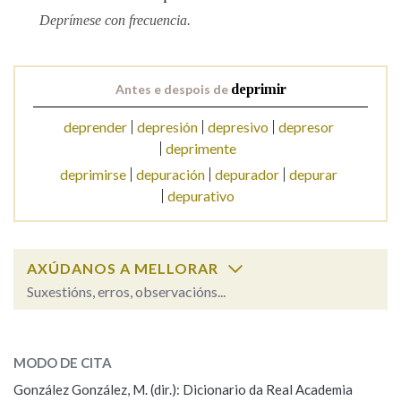
Deprímese con frecuencia.
Na fraseoloxía
Antes e despois de
deprimir
deprender
depresión
depresivo
depresor
OUTRAS OPCIÓNS DE BUSCA
deprimente
Marcas gramaticais
deprimirse
depuración
depurador
depurar
depurativo
Pertence a
AXÚDANOS A MELLORAR
Suxestións, erros, observacións...
LIMPAR
BUSCA
deprimir
SOBRE A PALABRA:
MODO DE CITA
ESCOLLE UNHA OPCIÓN:
González González, M. (dir.): Dicionario da Real Academia