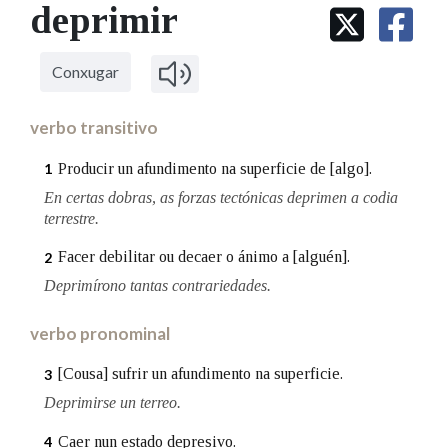
IDENTIDADE CORPORATIVA
deprimir
Facebook
Twitter
Youtube
Instagram
Bluesky
BUSCAR NOS LEMAS
FIGURAS HOMENAXEADAS
MARCIAL DEL ADALID
HISTORIA
Comeza por
CASA-MUSEO EMILIA PARDO
Conxugar
BAZÁN
60 ANOS DLG
PRIMAVERA DAS LETRAS
verbo transitivo
Remata por
PORTAL DAS PALABRAS
Producir un afundimento na superficie de [algo].
1
En certas dobras, as forzas tectónicas deprimen a codia
terrestre.
Contén
Facer debilitar ou decaer o ánimo a [alguén].
2
Deprimírono tantas contrariedades.
BUSCAR NO CONTIDO
verbo pronominal
Nas definicións
[Cousa] sufrir un afundimento na superficie.
3
Deprimirse un terreo.
Nos exemplos
Caer nun estado depresivo.
4