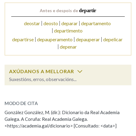
Antes e despois de
departir
Na fraseoloxía
deostar
deosto
deparar
departamento
departimento
departirse
depauperamento
depauperar
depelicar
OUTRAS OPCIÓNS DE BUSCA
depenar
Marcas gramaticais
AXÚDANOS A MELLORAR
Suxestións, erros, observacións...
Pertence a
departir
SOBRE A PALABRA:
MODO DE CITA
ESCOLLE UNHA OPCIÓN:
LIMPAR
BUSCA
González González, M. (dir.): Dicionario da Real Academia
Galega. A Coruña: Real Academia Galega.
Observación
Hai un erro na palabra
<https://academia.gal/dicionario> [Consultado: <data>]
Propoño mellorar a definición
Actualización