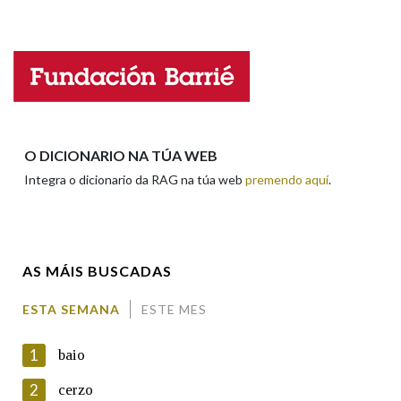
Falta unha voz
Nome
Apelidos
O DICIONARIO NA TÚA WEB
Integra o dicionario da RAG na túa web
premendo aquí
.
Enderezo electrónico
AS MÁIS BUSCADAS
Comentario
ESTA SEMANA
ESTE MES
1
baio
2
cerzo