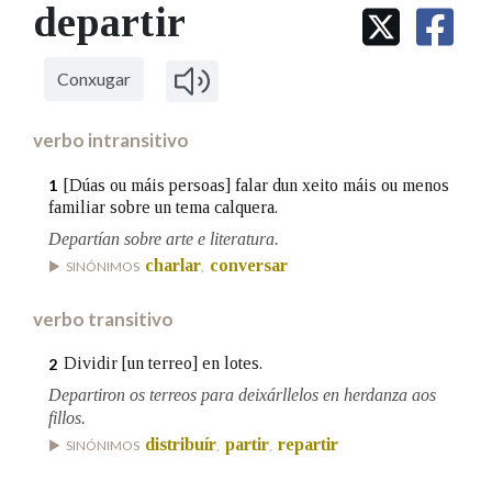
IDENTIDADE CORPORATIVA
departir
Facebook
Twitter
Youtube
Instagram
Bluesky
BUSCAR NOS LEMAS
FIGURAS HOMENAXEADAS
MARCIAL DEL ADALID
HISTORIA
Comeza por
CASA-MUSEO EMILIA PARDO
Conxugar
BAZÁN
60 ANOS DLG
PRIMAVERA DAS LETRAS
verbo intransitivo
Remata por
PORTAL DAS PALABRAS
[Dúas ou máis persoas] falar dun xeito máis ou menos
1
familiar sobre un tema calquera.
Departían sobre arte e literatura.
Contén
charlar
conversar
SINÓNIMOS
,
verbo transitivo
BUSCAR NO CONTIDO
Dividir [un terreo] en lotes.
2
Nas definicións
Departiron os terreos para deixárllelos en herdanza aos
fillos.
distribuír
partir
repartir
SINÓNIMOS
,
,
Nos exemplos