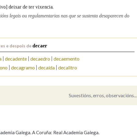
vo] deixar de ter vixencia.
Pertence a
ións legais ou regulamentarias nas que se sustenta desaparecen do
AXUDA NA BUSCA
LIMPAR
BUSCA
es e despois de
decaer
a
decadente
decaedro
decaemento
ono
decagramo
decaída
decalitro
Suxestións, erros, observacións...
 Academia Galega. A Coruña: Real Academia Galega.