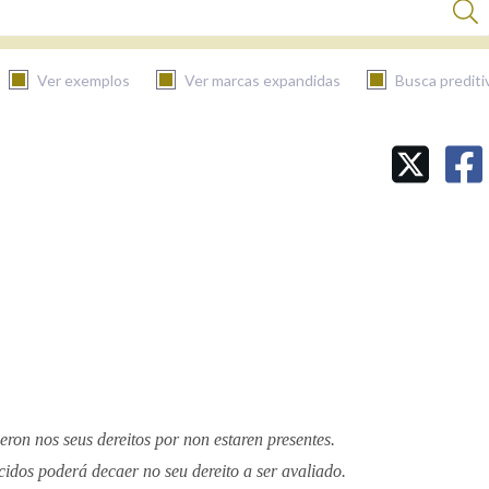
Ver exemplos
Ver marcas expandidas
Busca prediti
BUSCAR NO CONTIDO
Nas definicións
Nos exemplos
Na fraseoloxía
ron nos seus dereitos por non estaren presentes.
dos poderá decaer no seu dereito a ser avaliado.