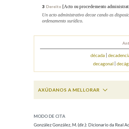
[Acto ou procedemento administrati
3
Dereito
Marcas gramaticais
Un acto administrativo decae cando as disposic
ordenamento xurídico.
Ant
década
decadenci
decagonal
decág
AXÚDANOS A MELLORAR
decaer
SOBRE A PALABRA:
MODO DE CITA
ESCOLLE UNHA OPCIÓN:
González González, M. (dir.): Dicionario da Real