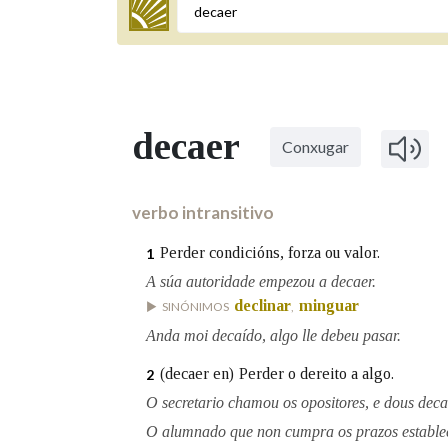
Termo a buscar
decaer
Conxugar
BUSCAR NOS LEMAS
Comeza por
verbo intransitivo
Perder condicións, forza ou valor.
1
Remata por
A súa autoridade empezou a decaer.
declinar
minguar
SINÓNIMOS
,
Anda moi decaído, algo lle debeu pasar.
Contén
(decaer en)
Perder o dereito a algo.
2
O secretario chamou os opositores, e dous decae
O alumnado que non cumpra os prazos estableci
OUTRAS OPCIÓNS DE BUSCA