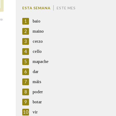
ESTA SEMANA
ESTE MES
va
1
baio
2
maino
3
cerzo
4
cello
5
mapache
6
dar
7
máis
8
poder
9
botar
10
vir