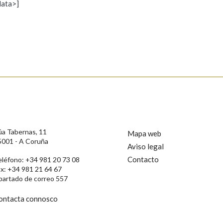
data>]
Propoño mellorar a definición
Actualización
s
úa Tabernas, 11
Mapa web
5001 - A Coruña
Aviso legal
Contacto
eléfono: +34 981 20 73 08
ax: +34 981 21 64 67
partado de correo 557
ontacta connosco
rotección de Datos de Carácter Persoal, a Real Academia Galega informa a
, así como calquera outra información de carácter persoal, que estes datos