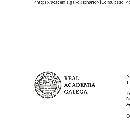
<https://academia.gal/dicionario> [Consultado: <
Observación
Hai un erro na palabra
Falta unha voz
Nome
Apelido
Enderezo electrónico
Real Academia Galega
R
Comentario
1
T
F
A
C
En cumprimento da normativa vixente en materia de P
aqueles usuarios que faciliten o seu correo electrónico