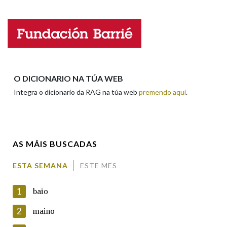
Nome
Apelidos
O DICIONARIO NA TÚA WEB
Integra o dicionario da RAG na túa web
premendo aquí
.
Enderezo electrónico
AS MÁIS BUSCADAS
Comentario
ESTA SEMANA
ESTE MES
1
baio
2
maino