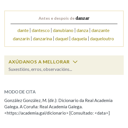
Na fraseoloxía
Antes e despois de
danzar
dante
dantesco
danubiano
danza
danzante
danzarín
danzarina
daquel
daquela
daqueloutro
OUTRAS OPCIÓNS DE BUSCA
Marcas gramaticais
AXÚDANOS A MELLORAR
Suxestións, erros, observacións...
Pertence a
danzar
SOBRE A PALABRA:
MODO DE CITA
ESCOLLE UNHA OPCIÓN:
LIMPAR
BUSCA
González González, M. (dir.): Dicionario da Real Academia
Galega. A Coruña: Real Academia Galega.
Observación
Hai un erro na palabra
<https://academia.gal/dicionario> [Consultado: <data>]
Propoño mellorar a definición
Actualización
Falta unha voz