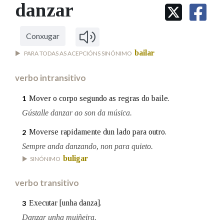
IDENTIDADE CORPORATIVA
danzar
Facebook
Twitter
Youtube
Instagram
Bluesky
BUSCAR NOS LEMAS
FIGURAS HOMENAXEADAS
MARCIAL DEL ADALID
HISTORIA
Comeza por
CASA-MUSEO EMILIA PARDO
Conxugar
BAZÁN
60 ANOS DLG
bailar
PARA TODAS AS ACEPCIÓNS SINÓNIMO
PRIMAVERA DAS LETRAS
Remata por
PORTAL DAS PALABRAS
verbo intransitivo
Mover o corpo segundo as regras do baile.
1
Contén
Gústalle danzar ao son da música.
Moverse rapidamente dun lado para outro.
2
Sempre anda danzando, non para quieto.
BUSCAR NO CONTIDO
buligar
SINÓNIMO
Nas definicións
verbo transitivo
Executar [unha danza].
3
Nos exemplos
Danzar unha muiñeira.