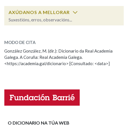
AXÚDANOS A MELLORAR
Suxestións, erros, observacións...
cume
SOBRE A PALABRA:
MODO DE CITA
ESCOLLE UNHA OPCIÓN:
González González, M. (dir.): Dicionario da Real Academia
Galega. A Coruña: Real Academia Galega.
Observación
Hai un erro na palabra
<https://academia.gal/dicionario> [Consultado: <data>]
Propoño mellorar a definición
Actualización
Falta unha voz
Nome
Apelidos
O DICIONARIO NA TÚA WEB