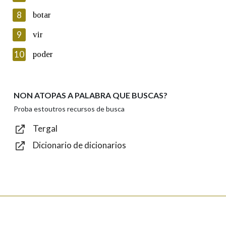
8
botar
Lin e acepto as condicións da política de
privacidade
9
vir
Introduce o código que aparece na imaxe:
10
poder
NON ATOPAS A PALABRA QUE BUSCAS?
Texto de verificación
Proba estoutros recursos de busca
Tergal
Dicionario de dicionarios
Enviar