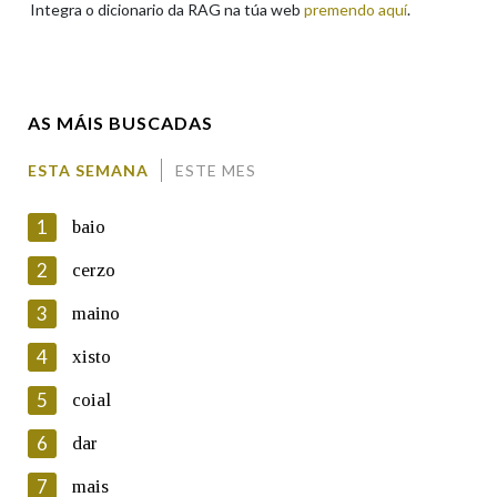
Integra o dicionario da RAG na túa web
premendo aquí
.
Enderezo electrónico
AS MÁIS BUSCADAS
Comentario
ESTA SEMANA
ESTE MES
1
baio
2
cerzo
3
maino
En cumprimento da normativa vixente en materia de
Protección de Datos de Carácter Persoal, a Real Academia
4
xisto
Galega informa a aqueles usuarios que faciliten o seu correo
electrónico, así como calquera outra información de carácter
5
coial
persoal, que estes datos serán obxecto de tratamento
automatizado de carácter confidencial e incorporados aos seus
6
dar
ficheiros informáticos. Así mesmo, os usuarios poderán exercer o
seu dereito de acceso, rectificación, oposición e cancelación dos
7
mais
seus datos poñéndose en contacto connosco.