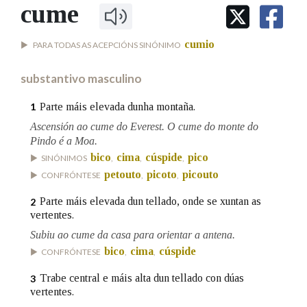
IDENTIDADE CORPORATIVA
cume
Facebook
Twitter
Youtube
Instagram
Bluesky
BUSCAR NOS LEMAS
FIGURAS HOMENAXEADAS
MARCIAL DEL ADALID
HISTORIA
Comeza por
cumio
PARA TODAS AS ACEPCIÓNS SINÓNIMO
CASA-MUSEO EMILIA PARDO
BAZÁN
60 ANOS DLG
substantivo masculino
PRIMAVERA DAS LETRAS
Remata por
PORTAL DAS PALABRAS
Parte máis elevada dunha montaña.
1
Ascensión ao cume do Everest. O cume do monte do
Pindo é a Moa.
Contén
bico
cima
cúspide
pico
SINÓNIMOS
,
,
,
petouto
picoto
picouto
CONFRÓNTESE
,
,
Parte máis elevada dun tellado, onde se xuntan as
2
BUSCAR NO CONTIDO
vertentes.
Subiu ao cume da casa para orientar a antena.
Nas definicións
bico
cima
cúspide
CONFRÓNTESE
,
,
Trabe central e máis alta dun tellado con dúas
3
vertentes.
Nos exemplos