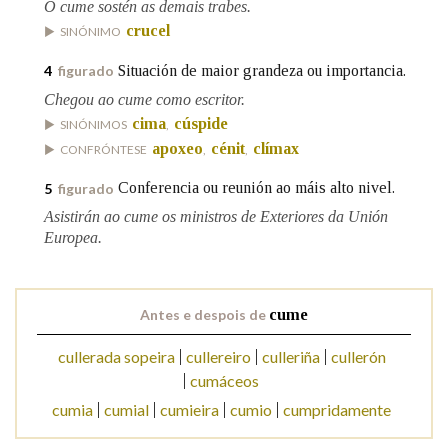
O cume sostén as demais trabes.
crucel
SINÓNIMO
Na fraseoloxía
Situación de maior grandeza ou importancia.
4
figurado
Chegou ao cume como escritor.
cima
cúspide
SINÓNIMOS
,
OUTRAS OPCIÓNS DE BUSCA
apoxeo
cénit
clímax
CONFRÓNTESE
,
,
Marcas gramaticais
Conferencia ou reunión ao máis alto nivel.
5
figurado
Asistirán ao cume os ministros de Exteriores da Unión
Europea.
Pertence a
Antes e despois de
cume
LIMPAR
BUSCA
cullerada sopeira
cullereiro
culleriña
cullerón
cumáceos
cumia
cumial
cumieira
cumio
cumpridamente