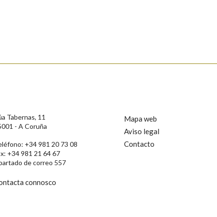
s
úa Tabernas, 11
Mapa web
5001 - A Coruña
Aviso legal
Contacto
eléfono: +34 981 20 73 08
ax: +34 981 21 64 67
partado de correo 557
ontacta connosco
rotección de Datos de Carácter Persoal, a Real Academia Galega informa a
, así como calquera outra información de carácter persoal, que estes datos
confidencial e incorporados aos seus ficheiros informáticos. Así mesmo, os