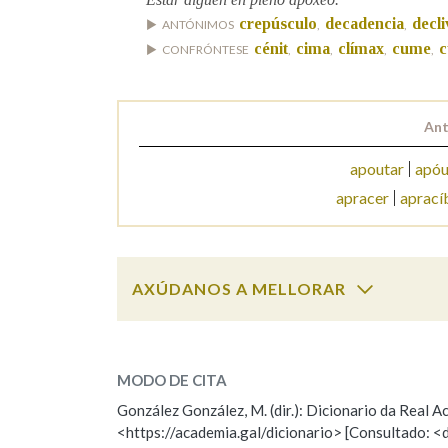
crepúsculo
decadencia
decli
ANTÓNIMOS
,
,
Marcas gramaticais
cénit
cima
clímax
cume
c
CONFRÓNTESE
,
,
,
,
Ant
apoutar
apóu
apracer
aprací
AXÚDANOS A MELLORAR
apoxeo
SOBRE A PALABRA:
MODO DE CITA
ESCOLLE UNHA OPCIÓN:
González González, M. (dir.): Dicionario da Real
<https://academia.gal/dicionario> [Consultado: <
Observación
Hai un erro na palabra