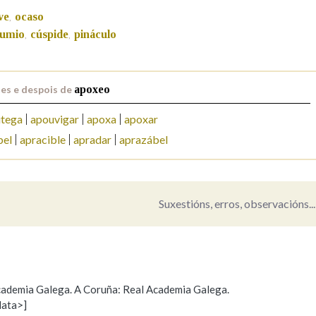
ve
ocaso
,
Pertence a
umio
cúspide
pináculo
,
,
es e despois de
apoxeo
AXUDA NA BUSCA
LIMPAR
BUSCA
tega
apouvigar
apoxa
apoxar
bel
apracible
apradar
aprazábel
Suxestións, erros, observacións...
 Academia Galega. A Coruña: Real Academia Galega.
data>]
Propoño mellorar a definición
Actualización