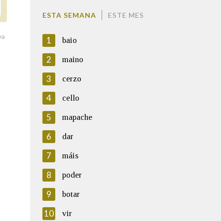
ESTA SEMANA
ESTE MES
va
1
baio
2
maino
3
cerzo
4
cello
5
mapache
6
dar
7
máis
8
poder
9
botar
10
vir