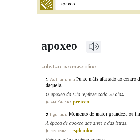
Termo a buscar
apoxeo
BUSCAR NOS LEMAS
Comeza por
substantivo masculino
Punto máis afastado ao centro d
1
Astronomía
daquela.
Remata por
O apoxeo da Lúa repítese cada 28 días.
perixeo
ANTÓNIMO
Contén
Momento de maior grandeza ou imp
2
figurado
A época de apoxeo das artes e das letras.
esplendor
SINÓNIMO
OUTRAS OPCIÓNS DE BUSCA
Estar alguén en pleno apoxeo.