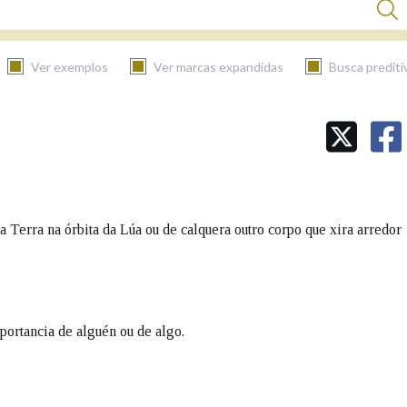
Ver exemplos
Ver marcas expandidas
Busca prediti
BUSCAR NO CONTIDO
Nas definicións
a Terra na órbita da Lúa ou de calquera outro corpo que xira arredor
Nos exemplos
Na fraseoloxía
ortancia de alguén ou de algo.