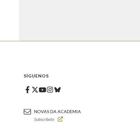
SÍGUENOS
Facebook
Twitter
Instagram
Bluesky
Youtube
NOVAS DA ACADEMIA
Subscríbete