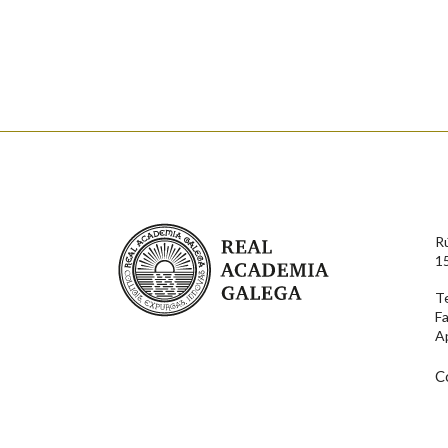
Falta unha voz
Nome
Apelido
Enderezo electrónico
Real Academia Galega
R
Comentario
1
T
F
A
C
En cumprimento da normativa vixente en materia de P
aqueles usuarios que faciliten o seu correo electrónico
serán obxecto de tratamento automatizado de carácter 