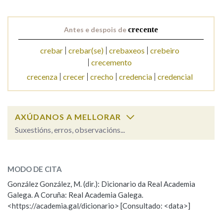
Na fraseoloxía
Antes e despois de
crecente
crebar
crebar(se)
crebaxeos
crebeiro
crecemento
OUTRAS OPCIÓNS DE BUSCA
crecenza
crecer
crecho
credencia
credencial
Marcas gramaticais
AXÚDANOS A MELLORAR
Suxestións, erros, observacións...
Pertence a
crecente
SOBRE A PALABRA:
MODO DE CITA
ESCOLLE UNHA OPCIÓN:
LIMPAR
BUSCA
González González, M. (dir.): Dicionario da Real Academia
Galega. A Coruña: Real Academia Galega.
Observación
Hai un erro na palabra
<https://academia.gal/dicionario> [Consultado: <data>]
Propoño mellorar a definición
Actualización