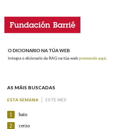
Falta unha voz
Nome
Apelidos
O DICIONARIO NA TÚA WEB
Integra o dicionario da RAG na túa web
premendo aquí
.
Enderezo electrónico
AS MÁIS BUSCADAS
Comentario
ESTA SEMANA
ESTE MES
1
baio
2
cerzo