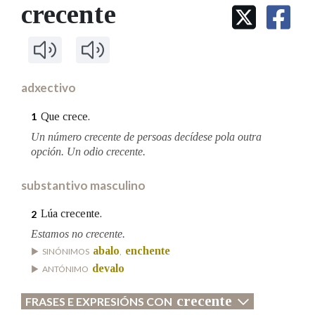
IDENTIDADE CORPORATIVA
crecente
Facebook
Twitter
Youtube
Instagram
Bluesky
BUSCAR NOS LEMAS
FIGURAS HOMENAXEADAS
MARCIAL DEL ADALID
HISTORIA
Comeza por
CASA-MUSEO EMILIA PARDO
BAZÁN
60 ANOS DLG
PRIMAVERA DAS LETRAS
adxectivo
Remata por
PORTAL DAS PALABRAS
Que crece.
1
Un número crecente de persoas decídese pola outra
opción. Un odio crecente.
Contén
substantivo masculino
Lúa crecente.
2
BUSCAR NO CONTIDO
Estamos no crecente.
Nas definicións
abalo
enchente
SINÓNIMOS
,
devalo
ANTÓNIMO
crecente
Nos exemplos
FRASES E EXPRESIÓNS CON