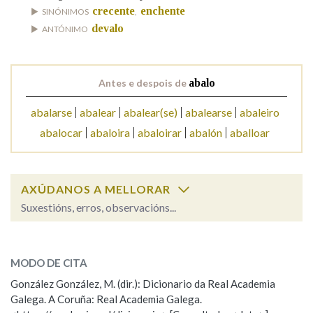
crecente
enchente
SINÓNIMOS
,
devalo
ANTÓNIMO
Na fraseoloxía
Antes e despois de
abalo
OUTRAS OPCIÓNS DE BUSCA
abalarse
abalear
abalear(se)
abalearse
abaleiro
Marcas gramaticais
abalocar
abaloira
abaloirar
abalón
aballoar
Pertence a
AXÚDANOS A MELLORAR
Suxestións, erros, observacións...
abalo
SOBRE A PALABRA:
LIMPAR
BUSCA
MODO DE CITA
ESCOLLE UNHA OPCIÓN:
González González, M. (dir.): Dicionario da Real Academia
Galega. A Coruña: Real Academia Galega.
Observación
Hai un erro na palabra