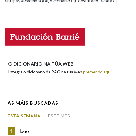
<https://academia.gal/dicionario> [Consultado: <data>]
Propoño mellorar a definición
Actualización
Falta unha voz
Nome
Apelidos
O DICIONARIO NA TÚA WEB
Integra o dicionario da RAG na túa web
premendo aquí
.
Enderezo electrónico
AS MÁIS BUSCADAS
Comentario
ESTA SEMANA
ESTE MES
1
baio