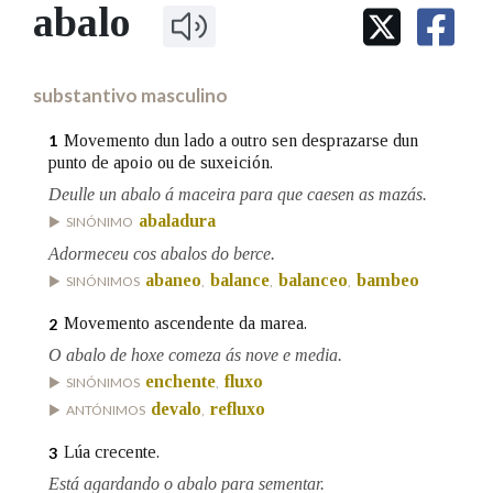
IDENTIDADE CORPORATIVA
abalo
Facebook
Twitter
Youtube
Instagram
Bluesky
BUSCAR NOS LEMAS
FIGURAS HOMENAXEADAS
MARCIAL DEL ADALID
HISTORIA
Comeza por
CASA-MUSEO EMILIA PARDO
substantivo masculino
BAZÁN
60 ANOS DLG
PRIMAVERA DAS LETRAS
Movemento dun lado a outro sen desprazarse dun
1
Remata por
punto de apoio ou de suxeición.
PORTAL DAS PALABRAS
Deulle un abalo á maceira para que caesen as mazás.
abaladura
SINÓNIMO
Contén
Adormeceu cos abalos do berce.
abaneo
balance
balanceo
bambeo
SINÓNIMOS
,
,
,
Movemento ascendente da marea.
2
BUSCAR NO CONTIDO
O abalo de hoxe comeza ás nove e media.
enchente
fluxo
SINÓNIMOS
,
Nas definicións
devalo
refluxo
ANTÓNIMOS
,
Lúa crecente.
3
Nos exemplos
Está agardando o abalo para sementar.