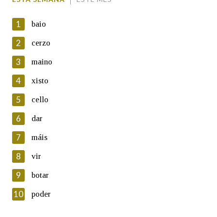
1
baio
2
cerzo
3
maino
En cumprimento da normativa vixente en materia de
Protección de Datos de Carácter Persoal, a Real Academia
4
xisto
Galega informa a aqueles usuarios que faciliten o seu correo
electrónico, así como calquera outra información de carácter
5
cello
persoal, que estes datos serán obxecto de tratamento
automatizado de carácter confidencial e incorporados aos seus
6
dar
ficheiros informáticos. Así mesmo, os usuarios poderán exercer o
seu dereito de acceso, rectificación, oposición e cancelación dos
7
máis
seus datos poñéndose en contacto connosco.
8
vir
Lin e acepto as condicións da política de
privacidade
9
botar
Introduce o código que aparece na imaxe:
10
poder