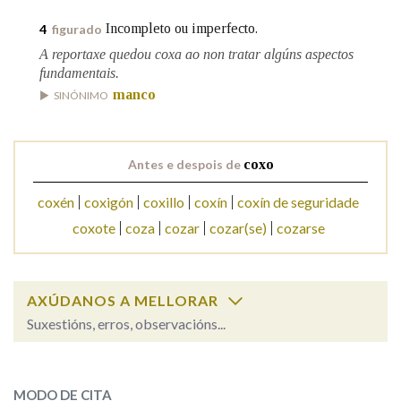
Incompleto ou imperfecto.
4
figurado
Na fraseoloxía
A reportaxe quedou coxa ao non tratar algúns aspectos
fundamentais.
manco
SINÓNIMO
OUTRAS OPCIÓNS DE BUSCA
Antes e despois de
coxo
Marcas gramaticais
coxén
coxigón
coxillo
coxín
coxín de seguridade
coxote
coza
cozar
cozar(se)
cozarse
Pertence a
AXÚDANOS A MELLORAR
LIMPAR
BUSCA
Suxestións, erros, observacións...
coxo
SOBRE A PALABRA:
MODO DE CITA
ESCOLLE UNHA OPCIÓN: