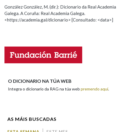
González González, M. (dir.): Dicionario da Real Academia
Galega. A Coruña: Real Academia Galega.
Observación
Hai un erro na palabra
<https://academia.gal/dicionario> [Consultado: <data>]
Propoño mellorar a definición
Actualización
Falta unha voz
Nome
Apelidos
O DICIONARIO NA TÚA WEB
Integra o dicionario da RAG na túa web
premendo aquí
.
Enderezo electrónico
AS MÁIS BUSCADAS
Comentario
ESTA SEMANA
ESTE MES