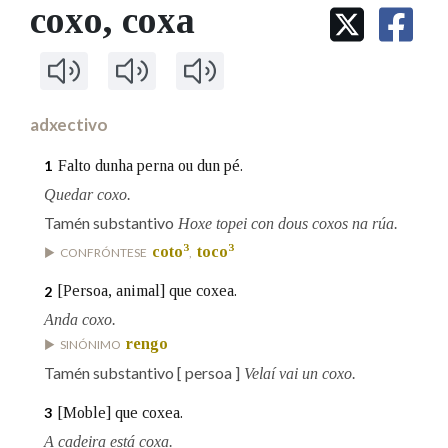
IDENTIDADE CORPORATIVA
coxo
, coxa
Facebook
Twitter
Youtube
Instagram
Bluesky
BUSCAR NOS LEMAS
FIGURAS HOMENAXEADAS
MARCIAL DEL ADALID
HISTORIA
Comeza por
CASA-MUSEO EMILIA PARDO
BAZÁN
60 ANOS DLG
PRIMAVERA DAS LETRAS
adxectivo
Remata por
PORTAL DAS PALABRAS
Falto dunha perna ou dun pé.
1
Quedar coxo.
Contén
Tamén substantivo
Hoxe topei con dous coxos na rúa.
3
3
coto
toco
CONFRÓNTESE
,
[Persoa, animal] que coxea.
2
BUSCAR NO CONTIDO
Anda coxo.
rengo
SINÓNIMO
Nas definicións
Tamén substantivo
[ persoa ]
Velaí vai un coxo.
[Moble] que coxea.
3
Nos exemplos
A cadeira está coxa.