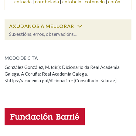
cotoada
cotobelada
cotobelo
cotomelo
cotón
AXÚDANOS A MELLORAR
Suxestións, erros, observacións...
coto
SOBRE A PALABRA:
MODO DE CITA
ESCOLLE UNHA OPCIÓN:
González González, M. (dir.): Dicionario da Real Academia
Galega. A Coruña: Real Academia Galega.
Observación
Hai un erro na palabra
<https://academia.gal/dicionario> [Consultado: <data>]
Propoño mellorar a definición
Actualización
Falta unha voz
Nome