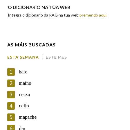
Apelidos
O DICIONARIO NA TÚA WEB
Integra o dicionario da RAG na túa web
premendo aquí
.
Enderezo electrónico
AS MÁIS BUSCADAS
Comentario
ESTA SEMANA
ESTE MES
1
baio
2
maino
3
cerzo
En cumprimento da normativa vixente en materia de
Protección de Datos de Carácter Persoal, a Real Academia
4
cello
Galega informa a aqueles usuarios que faciliten o seu correo
electrónico, así como calquera outra información de carácter
5
mapache
persoal, que estes datos serán obxecto de tratamento
automatizado de carácter confidencial e incorporados aos seus
6
dar