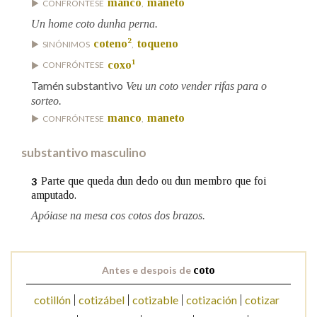
manco
maneto
CONFRÓNTESE
,
Un home coto dunha perna.
Na fraseoloxía
2
coteno
toqueno
SINÓNIMOS
,
1
coxo
CONFRÓNTESE
Tamén substantivo
Veu un coto vender rifas para o
sorteo.
OUTRAS OPCIÓNS DE BUSCA
manco
maneto
CONFRÓNTESE
,
Marcas gramaticais
substantivo masculino
Parte que queda dun dedo ou dun membro que foi
3
Pertence a
amputado.
Apóiase na mesa cos cotos dos brazos.
LIMPAR
BUSCA
Antes e despois de
coto
cotillón
cotizábel
cotizable
cotización
cotizar