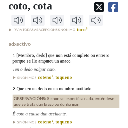
IDENTIDADE CORPORATIVA
coto
, cota
Facebook
Twitter
Youtube
Instagram
Bluesky
BUSCAR NOS LEMAS
FIGURAS HOMENAXEADAS
MARCIAL DEL ADALID
HISTORIA
Comeza por
CASA-MUSEO EMILIA PARDO
BAZÁN
60 ANOS DLG
3
toco
PARA TODAS AS ACEPCIÓNS SINÓNIMO
PRIMAVERA DAS LETRAS
Remata por
PORTAL DAS PALABRAS
adxectivo
[Membro, dedo] que non está completo ou enteiro
1
porque se lle amputou un anaco.
Contén
Ten o dedo polgar coto.
2
coteno
toqueno
SINÓNIMOS
,
BUSCAR NO CONTIDO
Que ten un dedo ou un membro mutilado.
2
OBSERVACIÓNS:
Se non se especifica nada, enténdese
Nas definicións
que se trata dun brazo ou dunha man
É coto a causa dun accidente.
2
coteno
toqueno
Nos exemplos
SINÓNIMOS
,