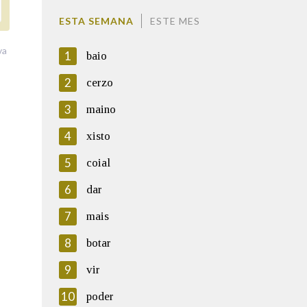
ESTA SEMANA
ESTE MES
va
1
baio
2
cerzo
3
maino
4
xisto
5
coial
6
dar
7
mais
8
botar
9
vir
10
poder