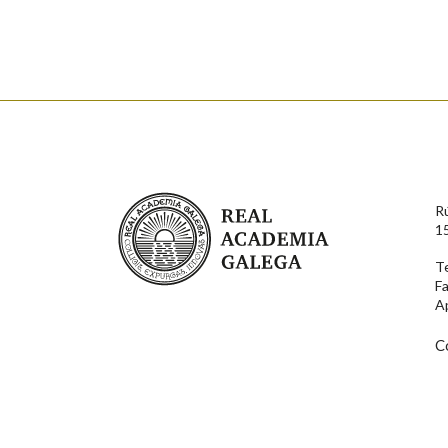
Nome
Apelido
Enderezo electrónico
Real Academia Galega
R
Comentario
1
T
F
A
C
En cumprimento da normativa vixente en materia de P
aqueles usuarios que faciliten o seu correo electrónico
serán obxecto de tratamento automatizado de carácter 
usuarios poderán exercer o seu dereito de acceso, rect