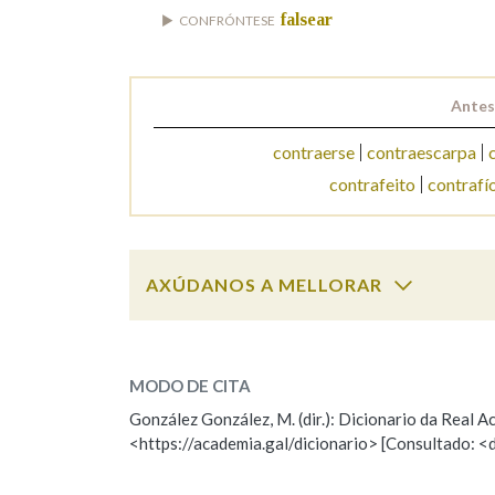
falsear
CONFRÓNTESE
Marcas gramaticais
Antes
contraerse
contraescarpa
contrafeito
contrafí
AXÚDANOS A MELLORAR
contrafacer
SOBRE A PALABRA:
MODO DE CITA
ESCOLLE UNHA OPCIÓN:
González González, M. (dir.): Dicionario da Real
<https://academia.gal/dicionario> [Consultado: <
Observación
Hai un erro na palabra
Falta unha voz