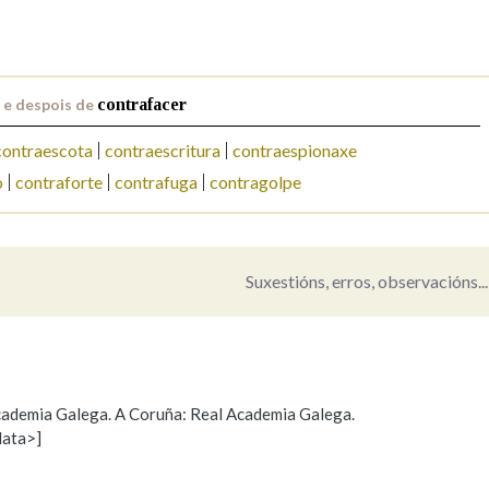
Pertence a
 e despois de
contrafacer
contraescota
contraescritura
contraespionaxe
AXUDA NA BUSCA
LIMPAR
BUSCA
o
contraforte
contrafuga
contragolpe
Suxestións, erros, observacións...
 Academia Galega. A Coruña: Real Academia Galega.
data>]
Propoño mellorar a definición
Actualización