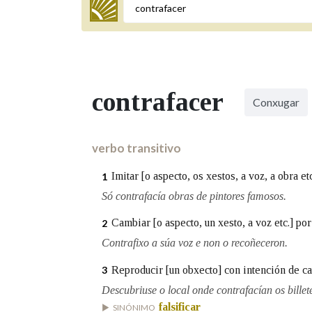
Termo a buscar
contrafacer
Conxugar
BUSCAR NOS LEMAS
Comeza por
verbo transitivo
Imitar [o aspecto, os xestos, a voz, a obra et
1
Remata por
Só contrafacía obras de pintores famosos.
Cambiar [o aspecto, un xesto, a voz etc.] por
2
Contrafixo a súa voz e non o recoñeceron.
Contén
Reproducir [un obxecto] con intención de ca
3
Descubriuse o local onde contrafacían os billet
falsificar
OUTRAS OPCIÓNS DE BUSCA
SINÓNIMO