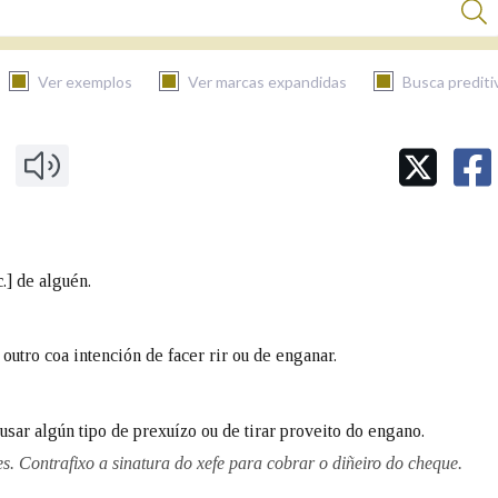
Ver exemplos
Ver marcas expandidas
Busca prediti
BUSCAR NO CONTIDO
Nas definicións
c.] de alguén.
Nos exemplos
 outro coa intención de facer rir ou de enganar.
Na fraseoloxía
usar algún tipo de prexuízo ou de tirar proveito do engano.
es. Contrafixo a sinatura do xefe para cobrar o diñeiro do cheque.