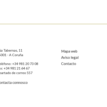
s
úa Tabernas, 11
Mapa web
5001 - A Coruña
Aviso legal
Contacto
eléfono: +34 981 20 73 08
ax: +34 981 21 64 67
partado de correo 557
ontacta connosco
rotección de Datos de Carácter Persoal, a Real Academia Galega informa a
, así como calquera outra información de carácter persoal, que estes datos
confidencial e incorporados aos seus ficheiros informáticos. Así mesmo, os
ificación, oposición e cancelación dos seus datos poñéndose en contacto