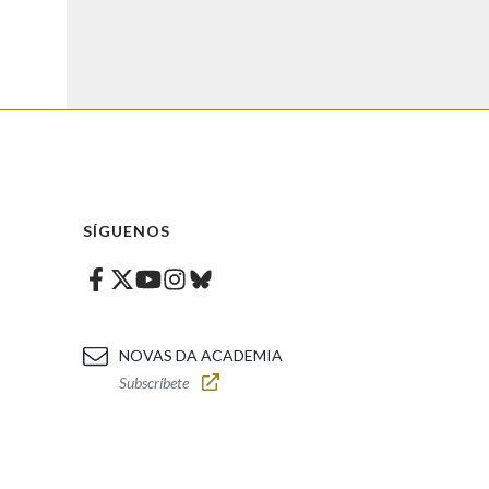
SÍGUENOS
Facebook
Twitter
Instagram
Bluesky
Youtube
NOVAS DA ACADEMIA
Subscríbete