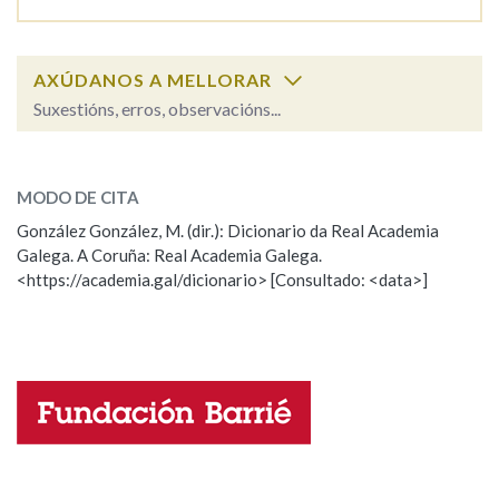
AXÚDANOS A MELLORAR
Suxestións, erros, observacións...
condenar
SOBRE A PALABRA:
MODO DE CITA
ESCOLLE UNHA OPCIÓN:
González González, M. (dir.): Dicionario da Real Academia
Galega. A Coruña: Real Academia Galega.
Observación
Hai un erro na palabra
<https://academia.gal/dicionario> [Consultado: <data>]
Propoño mellorar a definición
Actualización
Falta unha voz
Nome
Apelidos