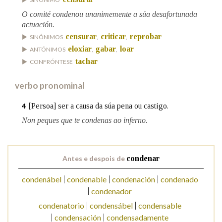
O comité condenou unanimemente a súa desafortunada
actuación.
Na fraseoloxía
censurar
criticar
reprobar
SINÓNIMOS
,
,
eloxiar
gabar
loar
ANTÓNIMOS
,
,
tachar
CONFRÓNTESE
OUTRAS OPCIÓNS DE BUSCA
verbo pronominal
Marcas gramaticais
[Persoa] ser a causa da súa pena ou castigo.
4
Non peques que te condenas ao inferno.
Pertence a
Antes e despois de
condenar
LIMPAR
BUSCA
condenábel
condenable
condenación
condenado
condenador
condenatorio
condensábel
condensable
condensación
condensadamente