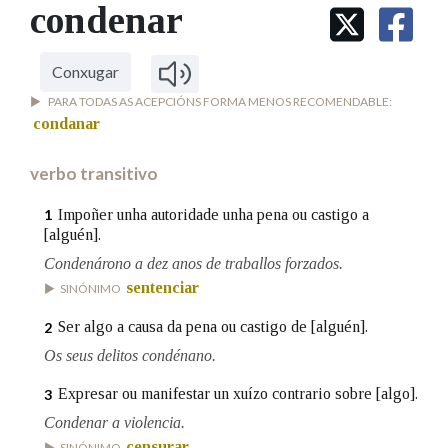
IDENTIDADE CORPORATIVA
condenar
Facebook
Twitter
Youtube
Instagram
Bluesky
BUSCAR NOS LEMAS
FIGURAS HOMENAXEADAS
MARCIAL DEL ADALID
HISTORIA
Comeza por
CASA-MUSEO EMILIA PARDO
Conxugar
BAZÁN
60 ANOS DLG
PARA TODAS AS ACEPCIÓNS FORMA MENOS RECOMENDABLE:
PRIMAVERA DAS LETRAS
condanar
Remata por
PORTAL DAS PALABRAS
verbo transitivo
Impoñer unha autoridade unha pena ou castigo a
1
Contén
[alguén].
Condenárono a dez anos de traballos forzados.
sentenciar
SINÓNIMO
BUSCAR NO CONTIDO
Ser algo a causa da pena ou castigo de [alguén].
2
Nas definicións
Os seus delitos condénano.
Expresar ou manifestar un xuízo contrario sobre [algo].
3
Condenar a violencia.
Nos exemplos
censurar
SINÓNIMO