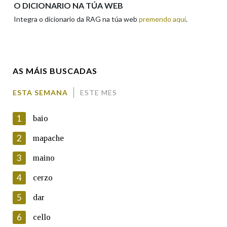
O DICIONARIO NA TÚA WEB
Integra o dicionario da RAG na túa web
premendo aquí
.
Enderezo electrónico
AS MÁIS BUSCADAS
Comentario
ESTA SEMANA
ESTE MES
1
baio
2
mapache
3
maino
En cumprimento da normativa vixente en materia de
Protección de Datos de Carácter Persoal, a Real Academia
4
cerzo
Galega informa a aqueles usuarios que faciliten o seu correo
electrónico, así como calquera outra información de carácter
5
dar
persoal, que estes datos serán obxecto de tratamento
automatizado de carácter confidencial e incorporados aos seus
6
cello
ficheiros informáticos. Así mesmo, os usuarios poderán exercer o