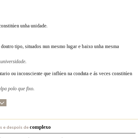
Pertence a
onstitúen unha unidade.
AXUDA NA BUSCA
LIMPAR
BUSCA
 doutro tipo, situados nun mesmo lugar e baixo unha mesma
universidade.
ario ou inconsciente que inflúen na conduta e ás veces constitúen
lpa polo que fixo.
s e despois de
complexo