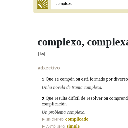
Termo a buscar
complexo
, complex
BUSCAR NOS LEMAS
[ks]
Comeza por
adxectivo
Que se compón ou está formado por diverso
Remata por
1
Unha novela de trama complexa.
Que resulta difícil de resolver ou comprend
2
Contén
complicación.
Un problema complexo.
complicado
SINÓNIMO
OUTRAS OPCIÓNS DE BUSCA
simple
ANTÓNIMO