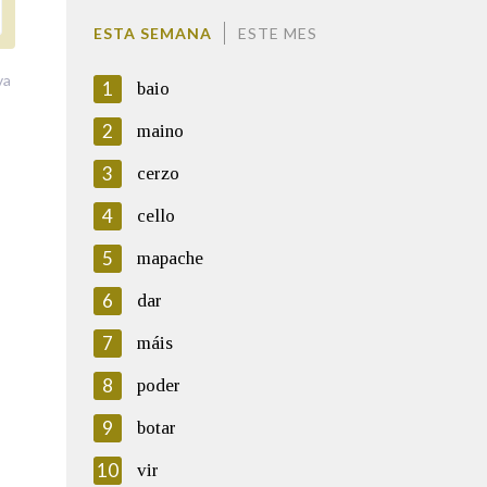
ESTA SEMANA
ESTE MES
va
1
baio
2
maino
3
cerzo
4
cello
5
mapache
6
dar
7
máis
8
poder
9
botar
10
vir