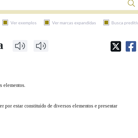
Ver exemplos
Ver marcas expandidas
Busca prediti
a
BUSCAR NO CONTIDO
Nas definicións
s elementos.
Nos exemplos
er por estar constituído de diversos elementos e presentar
Na fraseoloxía