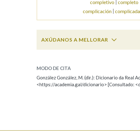
completivo
completo
complicación
complicad
AXÚDANOS A MELLORAR
complexo
SOBRE A PALABRA:
MODO DE CITA
ESCOLLE UNHA OPCIÓN:
González González, M. (dir.): Dicionario da Real
<https://academia.gal/dicionario> [Consultado: <
Observación
Hai un erro na palabra
Falta unha voz
Nome
Apelido