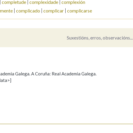
completude
complexidade
complexión
amente
complicado
complicar
complicarse
Suxestións, erros, observacións...
 Academia Galega. A Coruña: Real Academia Galega.
data>]
Propoño mellorar a definición
Actualización
s