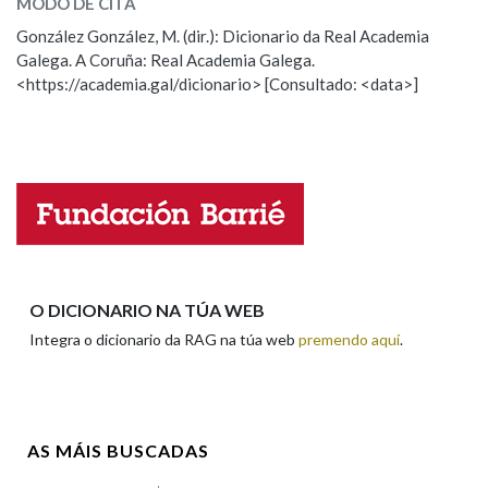
MODO DE CITA
ESCOLLE UNHA OPCIÓN:
González González, M. (dir.): Dicionario da Real Academia
Galega. A Coruña: Real Academia Galega.
Observación
Hai un erro na palabra
Na fraseoloxía
<https://academia.gal/dicionario> [Consultado: <data>]
Propoño mellorar a definición
Actualización
Falta unha voz
OUTRAS OPCIÓNS DE BUSCA
Marcas gramaticais
Nome
Pertence a
Apelidos
O DICIONARIO NA TÚA WEB
Integra o dicionario da RAG na túa web
premendo aquí
.
LIMPAR
BUSCA
Enderezo electrónico
AS MÁIS BUSCADAS
Comentario