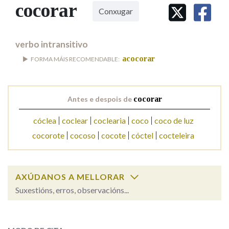
IDENTIDADE CORPORATIVA
cocorar
Facebook
Twitter
Youtube
Instagram
Bluesky
Conxugar
BUSCAR NOS LEMAS
FIGURAS HOMENAXEADAS
MARCIAL DEL ADALID
HISTORIA
Comeza por
CASA-MUSEO EMILIA PARDO
verbo intransitivo
BAZÁN
60 ANOS DLG
acocorar
FORMA MÁIS RECOMENDABLE:
PRIMAVERA DAS LETRAS
Remata por
PORTAL DAS PALABRAS
Antes e despois de
cocorar
Contén
cóclea
coclear
coclearia
coco
coco de luz
cocorote
cocoso
cocote
cóctel
cocteleira
BUSCAR NO CONTIDO
AXÚDANOS A MELLORAR
Nas definicións
Suxestións, erros, observacións...
cocorar
SOBRE A PALABRA:
Nos exemplos