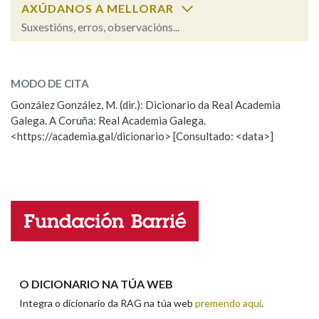
AXÚDANOS A MELLORAR
Suxestións, erros, observacións...
cimentar
SOBRE A PALABRA:
MODO DE CITA
ESCOLLE UNHA OPCIÓN:
González González, M. (dir.): Dicionario da Real Academia
Galega. A Coruña: Real Academia Galega.
Observación
Hai un erro na palabra
<https://academia.gal/dicionario> [Consultado: <data>]
Propoño mellorar a definición
Actualización
Falta unha voz
Nome
Apelidos
O DICIONARIO NA TÚA WEB
Integra o dicionario da RAG na túa web
premendo aquí
.