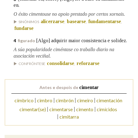
en.
O éxito cimentouse no apoio prestado por certos xornais.
Na fraseoloxía
alicerzarse
basearse
fundamentarse
SINÓNIMOS
,
,
,
fundarse
[Algo] adquirir maior consistencia e solidez.
4
figurado
OUTRAS OPCIÓNS DE BUSCA
A súa popularidade ciméntase co traballo diario na
asociación veciñal.
Marcas gramaticais
consolidarse
reforzarse
CONFRÓNTESE
,
Pertence a
Antes e despois de
cimentar
címbrico
cimbro
cimbrón
cimeiro
cimentación
LIMPAR
BUSCA
cimentar(se)
cimentarse
cimento
cimícidos
cimitarra