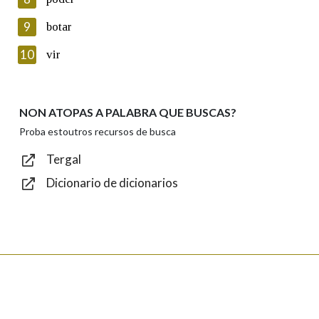
Lin e acepto as condicións da política de
privacidade
9
botar
Introduce o código que aparece na imaxe:
10
vir
NON ATOPAS A PALABRA QUE BUSCAS?
Texto de verificación
Proba estoutros recursos de busca
Tergal
Dicionario de dicionarios
Enviar