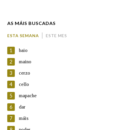
Enderezo electrónico
AS MÁIS BUSCADAS
Comentario
ESTA SEMANA
ESTE MES
1
baio
2
maino
3
cerzo
En cumprimento da normativa vixente en materia de
Protección de Datos de Carácter Persoal, a Real Academia
4
cello
Galega informa a aqueles usuarios que faciliten o seu correo
electrónico, así como calquera outra información de carácter
5
mapache
persoal, que estes datos serán obxecto de tratamento
automatizado de carácter confidencial e incorporados aos seus
6
dar
ficheiros informáticos. Así mesmo, os usuarios poderán exercer o
seu dereito de acceso, rectificación, oposición e cancelación dos
7
máis
seus datos poñéndose en contacto connosco.
8
poder