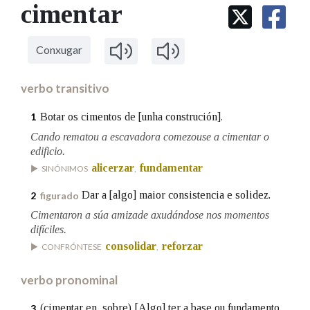
IDENTIDADE CORPORATIVA
cimentar
Facebook
Twitter
Youtube
Instagram
Bluesky
BUSCAR NOS LEMAS
FIGURAS HOMENAXEADAS
MARCIAL DEL ADALID
HISTORIA
Comeza por
CASA-MUSEO EMILIA PARDO
Conxugar
BAZÁN
60 ANOS DLG
PRIMAVERA DAS LETRAS
verbo transitivo
Remata por
PORTAL DAS PALABRAS
Botar os cimentos de [unha construción].
1
Cando rematou a escavadora comezouse a cimentar o
edificio.
Contén
alicerzar
fundamentar
SINÓNIMOS
,
Dar a [algo] maior consistencia e solidez.
2
figurado
BUSCAR NO CONTIDO
Cimentaron a súa amizade axudándose nos momentos
difíciles.
Nas definicións
consolidar
reforzar
CONFRÓNTESE
,
verbo pronominal
Nos exemplos
(cimentar en, sobre)
[Algo] ter a base ou fundamento
3