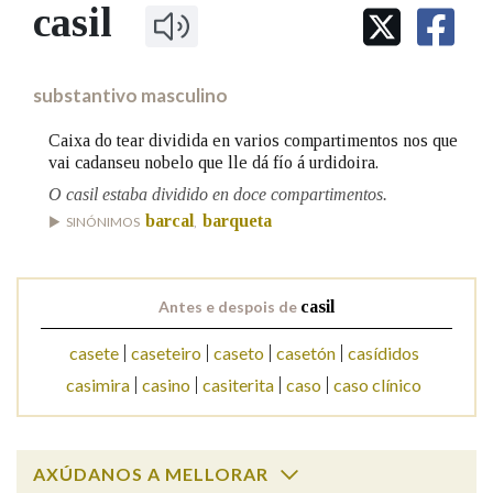
IDENTIDADE CORPORATIVA
casil
Facebook
Twitter
Youtube
Instagram
Bluesky
BUSCAR NOS LEMAS
FIGURAS HOMENAXEADAS
MARCIAL DEL ADALID
HISTORIA
Comeza por
CASA-MUSEO EMILIA PARDO
substantivo masculino
BAZÁN
60 ANOS DLG
PRIMAVERA DAS LETRAS
Caixa do tear dividida en varios compartimentos nos que
Remata por
vai cadanseu nobelo que lle dá fío á urdidoira.
PORTAL DAS PALABRAS
O casil estaba dividido en doce compartimentos.
barcal
barqueta
SINÓNIMOS
,
Contén
Antes e despois de
casil
BUSCAR NO CONTIDO
casete
caseteiro
caseto
casetón
casídidos
casimira
casino
casiterita
caso
caso clínico
Nas definicións
Nos exemplos
AXÚDANOS A MELLORAR