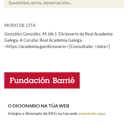
Suxestións, erros, observacións...
casil
SOBRE A PALABRA:
Na fraseoloxía
MODO DE CITA
ESCOLLE UNHA OPCIÓN:
González González, M. (dir.): Dicionario da Real Academia
Galega. A Coruña: Real Academia Galega.
Observación
Hai un erro na palabra
OUTRAS OPCIÓNS DE BUSCA
<https://academia.gal/dicionario> [Consultado: <data>]
Propoño mellorar a definición
Actualización
Marcas gramaticais
Falta unha voz
Pertence a
Nome
LIMPAR
BUSCA
Apelidos
O DICIONARIO NA TÚA WEB
Integra o dicionario da RAG na túa web
premendo aquí
.
Enderezo electrónico