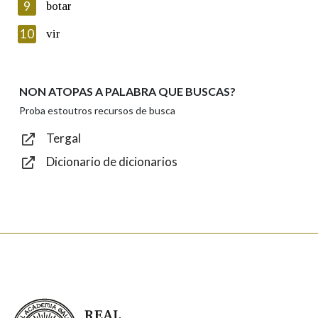
9
botar
Introduce o código que aparece na imaxe:
10
vir
NON ATOPAS A PALABRA QUE BUSCAS?
Texto de verificación
Proba estoutros recursos de busca
Tergal
Dicionario de dicionarios
Enviar
Real Academia Galega