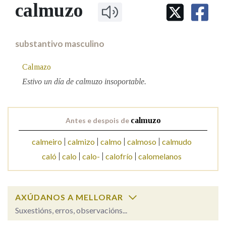
IDENTIDADE CORPORATIVA
calmuzo
Facebook
Twitter
Youtube
Instagram
Bluesky
BUSCAR NOS LEMAS
FIGURAS HOMENAXEADAS
MARCIAL DEL ADALID
HISTORIA
Comeza por
CASA-MUSEO EMILIA PARDO
substantivo masculino
BAZÁN
60 ANOS DLG
PRIMAVERA DAS LETRAS
Calmazo
Remata por
PORTAL DAS PALABRAS
Estivo un día de calmuzo insoportable.
Contén
Antes e despois de
calmuzo
calmeiro
calmizo
calmo
calmoso
calmudo
BUSCAR NO CONTIDO
caló
calo
calo-
calofrío
calomelanos
Nas definicións
AXÚDANOS A MELLORAR
Suxestións, erros, observacións...
Nos exemplos