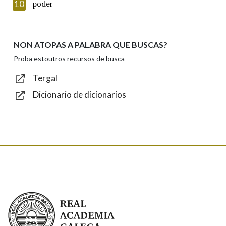
Introduce o código que aparece na imaxe:
10
poder
NON ATOPAS A PALABRA QUE BUSCAS?
Texto de verificación
Proba estoutros recursos de busca
Tergal
Dicionario de dicionarios
Enviar
Real Academia Galega