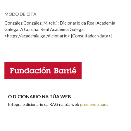
calmuzo
SOBRE A PALABRA:
MODO DE CITA
ESCOLLE UNHA OPCIÓN:
Na fraseoloxía
González González, M. (dir.): Dicionario da Real Academia
Galega. A Coruña: Real Academia Galega.
Observación
Hai un erro na palabra
<https://academia.gal/dicionario> [Consultado: <data>]
Propoño mellorar a definición
Actualización
OUTRAS OPCIÓNS DE BUSCA
Falta unha voz
Marcas gramaticais
Nome
Pertence a
Apelidos
O DICIONARIO NA TÚA WEB
LIMPAR
BUSCA
Integra o dicionario da RAG na túa web
premendo aquí
.
Enderezo electrónico