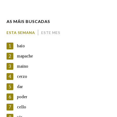
Enderezo electrónico
AS MÁIS BUSCADAS
Comentario
ESTA SEMANA
ESTE MES
1
baio
2
mapache
3
maino
En cumprimento da normativa vixente en materia de
Protección de Datos de Carácter Persoal, a Real Academia
4
cerzo
Galega informa a aqueles usuarios que faciliten o seu correo
electrónico, así como calquera outra información de carácter
5
dar
persoal, que estes datos serán obxecto de tratamento
automatizado de carácter confidencial e incorporados aos seus
6
poder
ficheiros informáticos. Así mesmo, os usuarios poderán exercer o
seu dereito de acceso, rectificación, oposición e cancelación dos
7
cello
seus datos poñéndose en contacto connosco.