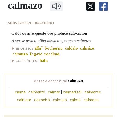
IDENTIDADE CORPORATIVA
calmazo
Facebook
Twitter
Youtube
Instagram
Bluesky
BUSCAR NOS LEMAS
FIGURAS HOMENAXEADAS
MARCIAL DEL ADALID
HISTORIA
Comeza por
CASA-MUSEO EMILIA PARDO
substantivo masculino
BAZÁN
60 ANOS DLG
PRIMAVERA DAS LETRAS
Calor ou aire quente que produce sufocación.
Remata por
PORTAL DAS PALABRAS
A ver se pola tardiña alivia un pouco o calmazo.
2
alfa
bochorno
caldelo
calmizo
SINÓNIMOS
,
,
,
,
calmuzo
fogaxe
recalmo
,
,
Contén
bafa
CONFRÓNTESE
BUSCAR NO CONTIDO
Antes e despois de
calmazo
Nas definicións
calma
calmante
calmar
calmar(se)
calmarse
calmear
calmeiro
calmizo
calmo
calmoso
Nos exemplos