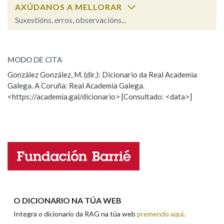
AXÚDANOS A MELLORAR
Suxestións, erros, observacións...
Na fraseoloxía
calmazo
SOBRE A PALABRA:
MODO DE CITA
ESCOLLE UNHA OPCIÓN:
OUTRAS OPCIÓNS DE BUSCA
González González, M. (dir.): Dicionario da Real Academia
Galega. A Coruña: Real Academia Galega.
Observación
Hai un erro na palabra
Marcas gramaticais
<https://academia.gal/dicionario> [Consultado: <data>]
Propoño mellorar a definición
Actualización
Falta unha voz
Pertence a
Nome
LIMPAR
BUSCA
Apelidos
O DICIONARIO NA TÚA WEB
Integra o dicionario da RAG na túa web
premendo aquí
.