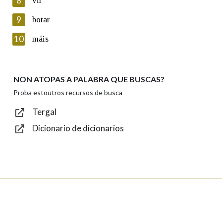
8
vir
Lin e acepto as condicións da política de
privacidade
9
botar
Introduce o código que aparece na imaxe:
10
máis
NON ATOPAS A PALABRA QUE BUSCAS?
Texto de verificación
Proba estoutros recursos de busca
Tergal
Dicionario de dicionarios
Enviar