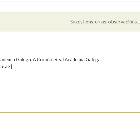
Suxestións, erros, observacións...
 Academia Galega. A Coruña: Real Academia Galega.
data>]
Propoño mellorar a definición
Actualización
s