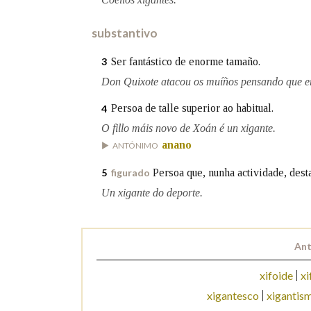
Marcas gramaticais
substantivo
Ser fantástico de enorme tamaño.
3
Don Quixote atacou os muíños pensando que er
Persoa de talle superior ao habitual.
4
O fillo máis novo de Xoán é un xigante.
anano
ANTÓNIMO
Persoa que, nunha actividade, dest
5
figurado
Un xigante do deporte.
Ant
xifoide
xi
xigantesco
xigantis