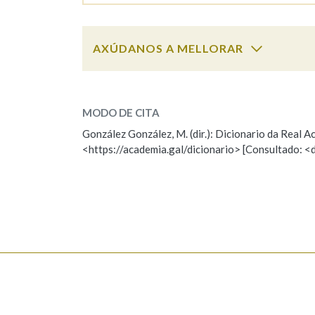
AXÚDANOS A MELLORAR
xigante
SOBRE A PALABRA:
MODO DE CITA
ESCOLLE UNHA OPCIÓN:
González González, M. (dir.): Dicionario da Real
<https://academia.gal/dicionario> [Consultado: <
Observación
Hai un erro na palabra
Falta unha voz
Nome
Apelido
Enderezo electrónico