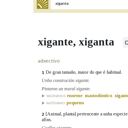
Termo a buscar
xigante
, xiganta
BUSCAR NOS LEMAS
Comeza por
adxectivo
De gran tamaño, maior do que é habitual.
1
Remata por
Unha construción xigante.
Pintaron un mural xigante.
enorme
mastodóntico
xigant
SINÓNIMOS
,
,
Contén
pequeno
ANTÓNIMO
[Animal, planta] pertencente a unha especi
2
afíns.
OUTRAS OPCIÓNS DE BUSCA
Coellos xigantes.