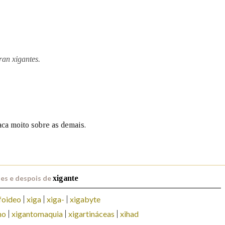
Pertence a
an xigantes.
AXUDA NA BUSCA
LIMPAR
BUSCA
aca moito sobre as demais.
es e despois de
xigante
foideo
xiga
xiga-
xigabyte
mo
xigantomaquia
xigartináceas
xihad