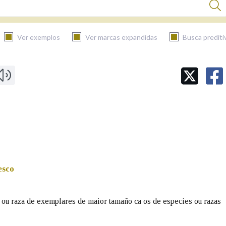
Ver exemplos
Ver marcas expandidas
Busca prediti
BUSCAR NO CONTIDO
Nas definicións
Nos exemplos
esco
Na fraseoloxía
e ou raza de exemplares de maior tamaño ca os de especies ou razas