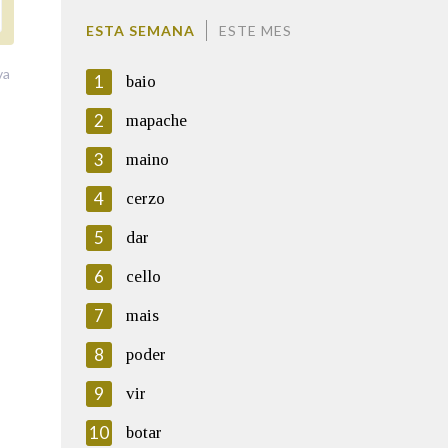
ESTA SEMANA
ESTE MES
va
1
baio
2
mapache
3
maino
4
cerzo
5
dar
6
cello
7
mais
8
poder
9
vir
10
botar