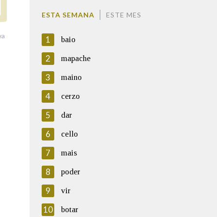
ESTA SEMANA
ESTE MES
va
1
baio
2
mapache
3
maino
4
cerzo
5
dar
6
cello
7
mais
8
poder
9
vir
10
botar