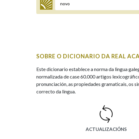
Termo a buscar
BUSCAR NOS LEMAS
SOBRE O DICIONARIO DA REAL AC
Comeza por
Este dicionario establece a norma da lingua gale
normalizada de case 60.000 artigos lexicográfico
pronunciación, as propiedades gramaticais, os sin
Remata por
correcto da lingua.
Contén
ACTUALIZACIÓNS
OUTRAS OPCIÓNS DE BUSCA