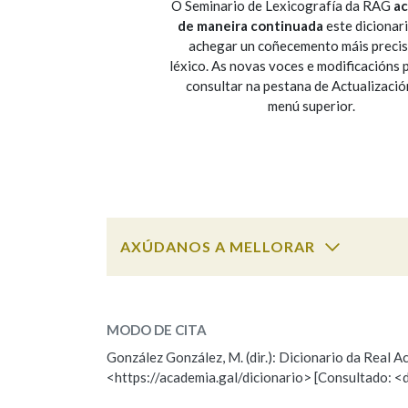
O Seminario de Lexicografía da RAG
ac
de maneira continuada
este dicionar
Marcas gramaticais
achegar un coñecemento máis preci
léxico. As novas voces e modificacións
consultar na pestana de Actualizació
menú superior.
AXÚDANOS A MELLORAR
ESCOLLE UNHA OPCIÓN:
MODO DE CITA
Observación
Falta unha voz
González González, M. (dir.): Dicionario da Real
<https://academia.gal/dicionario> [Consultado: <
Nome
Apelido