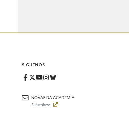
SÍGUENOS
Facebook
Twitter
Instagram
Bluesky
Youtube
NOVAS DA ACADEMIA
Subscríbete