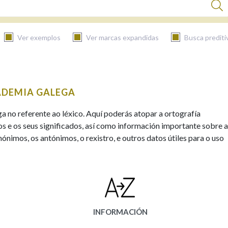
Ver exemplos
Ver marcas expandidas
Busca prediti
BUSCAR NO CONTIDO
ADEMIA GALEGA
Nas definicións
ga no referente ao léxico. Aquí poderás atopar a ortografía
s e os seus significados, así como información importante sobre a
ónimos, os antónimos, o rexistro, e outros datos útiles para o uso
Nos exemplos
Na fraseoloxía
INFORMACIÓN