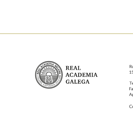
Enderezo electrónico
Comentario
Real Academia Galega
R
1
T
F
En cumprimento da normativa vixente en materia de P
A
aqueles usuarios que faciliten o seu correo electrónico
serán obxecto de tratamento automatizado de carácter 
usuarios poderán exercer o seu dereito de acceso, rect
C
connosco.
Lin e acepto as condicións da política de 