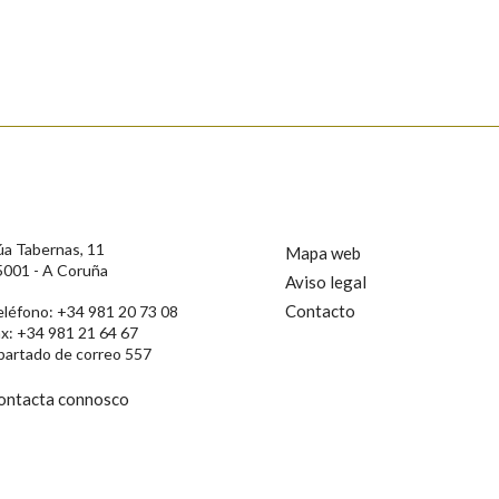
úa Tabernas, 11
Mapa web
5001 - A Coruña
Aviso legal
Contacto
eléfono: +34 981 20 73 08
ax: +34 981 21 64 67
rotección de Datos de Carácter Persoal, a Real Academia Galega informa a
partado de correo 557
, así como calquera outra información de carácter persoal, que estes datos
confidencial e incorporados aos seus ficheiros informáticos. Así mesmo, os
ificación, oposición e cancelación dos seus datos poñéndose en contacto
ontacta connosco
privacidade