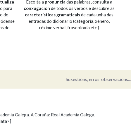
tualiza
Escoita a
pronuncia
das palabras, consulta a
io para
conxugación
de todos os verbos e descubre as
Pertence a
so do
características gramaticais
de cada unha das
 pódense
entradas do dicionario (categoría, xénero,
ns do
réxime verbal, fraseoloxía etc.)
AXUDA NA BUSCA
LIMPAR
BUSCA
Suxestións, erros, observacións...
 Academia Galega. A Coruña: Real Academia Galega.
data>]
s