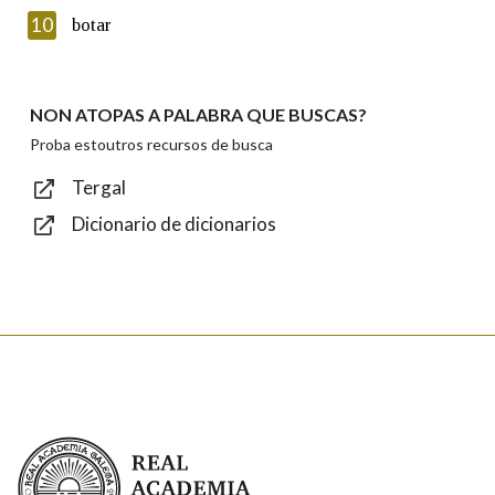
Introduce o código que aparece na imaxe:
10
botar
NON ATOPAS A PALABRA QUE BUSCAS?
Texto de verificación
Proba estoutros recursos de busca
Tergal
Dicionario de dicionarios
Enviar
Real Academia Galega