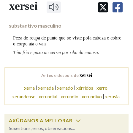
IDENTIDADE CORPORATIVA
xersei
Facebook
Twitter
Youtube
Instagram
Bluesky
BUSCAR NOS LEMAS
FIGURAS HOMENAXEADAS
MARCIAL DEL ADALID
HISTORIA
Comeza por
CASA-MUSEO EMILIA PARDO
substantivo masculino
BAZÁN
60 ANOS DLG
PRIMAVERA DAS LETRAS
Peza de roupa de punto que se viste pola cabeza e cobre
Remata por
o corpo ata o van.
PORTAL DAS PALABRAS
Tiña frío e puxo un xersei por riba da camisa.
Contén
Antes e despois de
xersei
xerra
xerrada
xerrado
xérridos
xerro
BUSCAR NO CONTIDO
xerundense
xerundial
xerundio
xerundivo
xerusia
Nas definicións
AXÚDANOS A MELLORAR
Nos exemplos
Suxestións, erros, observacións...