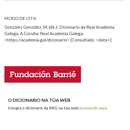
xersei
SOBRE A PALABRA:
Na fraseoloxía
MODO DE CITA
ESCOLLE UNHA OPCIÓN:
González González, M. (dir.): Dicionario da Real Academia
Galega. A Coruña: Real Academia Galega.
Observación
Hai un erro na palabra
<https://academia.gal/dicionario> [Consultado: <data>]
OUTRAS OPCIÓNS DE BUSCA
Propoño mellorar a definición
Actualización
Marcas gramaticais
Falta unha voz
Nome
Pertence a
Apelidos
O DICIONARIO NA TÚA WEB
LIMPAR
BUSCA
Integra o dicionario da RAG na túa web
premendo aquí
.
Enderezo electrónico