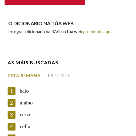
Apelidos
O DICIONARIO NA TÚA WEB
Integra o dicionario da RAG na túa web
premendo aquí
.
Enderezo electrónico
AS MÁIS BUSCADAS
Comentario
ESTA SEMANA
ESTE MES
1
baio
2
maino
3
cerzo
En cumprimento da normativa vixente en materia de
Protección de Datos de Carácter Persoal, a Real Academia
4
cello
Galega informa a aqueles usuarios que faciliten o seu correo
electrónico, así como calquera outra información de carácter