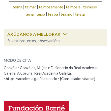
teima
teimar
teimosamente
teimosía
teimoso
teína
teipa
teiroa
teísmo
teísta
Na fraseoloxía
AXÚDANOS A MELLORAR
OUTRAS OPCIÓNS DE BUSCA
Suxestións, erros, observacións...
Marcas gramaticais
teimudo
SOBRE A PALABRA:
MODO DE CITA
ESCOLLE UNHA OPCIÓN:
Pertence a
González González, M. (dir.): Dicionario da Real Academia
Galega. A Coruña: Real Academia Galega.
Observación
Hai un erro na palabra
<https://academia.gal/dicionario> [Consultado: <data>]
Propoño mellorar a definición
Actualización
LIMPAR
BUSCA
Falta unha voz
Nome