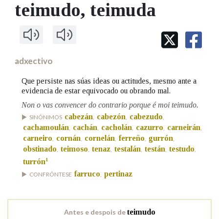
IDENTIDADE CORPORATIVA
teimudo
, teimuda
Facebook
Twitter
Youtube
Instagram
Bluesky
BUSCAR NOS LEMAS
FIGURAS HOMENAXEADAS
MARCIAL DEL ADALID
HISTORIA
Comeza por
CASA-MUSEO EMILIA PARDO
BAZÁN
60 ANOS DLG
PRIMAVERA DAS LETRAS
adxectivo
Remata por
PORTAL DAS PALABRAS
Que persiste nas súas ideas ou actitudes, mesmo ante a
evidencia de estar equivocado ou obrando mal.
Non o vas convencer do contrario porque é moi teimudo.
Contén
cabezán
cabezón
cabezudo
SINÓNIMOS
,
,
,
cachamoulán
cachán
cacholán
cazurro
carneirán
,
,
,
,
,
carneiro
cornán
cornelán
ferreño
gurrón
,
,
,
,
,
obstinado
teimoso
tenaz
testalán
testán
testudo
,
,
,
,
,
,
BUSCAR NO CONTIDO
1
turrón
Nas definicións
farruco
pertinaz
CONFRÓNTESE
,
Nos exemplos
Antes e despois de
teimudo