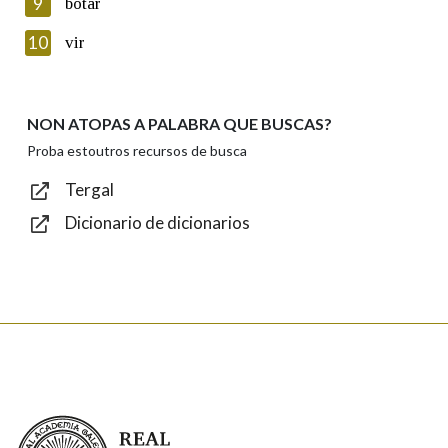
9
botar
Introduce o código que aparece na imaxe:
10
vir
NON ATOPAS A PALABRA QUE BUSCAS?
Texto de verificación
Proba estoutros recursos de busca
Tergal
Dicionario de dicionarios
Enviar
Real Academia Galega