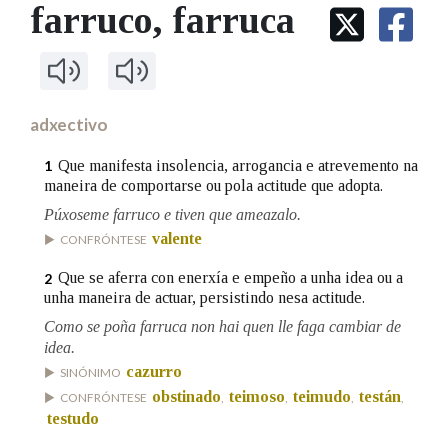
IDENTIDADE CORPORATIVA
farruco
, farruca
Facebook
Twitter
Youtube
Instagram
Bluesky
BUSCAR NOS LEMAS
FIGURAS HOMENAXEADAS
MARCIAL DEL ADALID
HISTORIA
Comeza por
CASA-MUSEO EMILIA PARDO
BAZÁN
60 ANOS DLG
PRIMAVERA DAS LETRAS
adxectivo
Remata por
PORTAL DAS PALABRAS
Que manifesta insolencia, arrogancia e atrevemento na
1
maneira de comportarse ou pola actitude que adopta.
Púxoseme farruco e tiven que ameazalo.
Contén
valente
CONFRÓNTESE
Que se aferra con enerxía e empeño a unha idea ou a
2
unha maneira de actuar, persistindo nesa actitude.
BUSCAR NO CONTIDO
Como se poña farruca non hai quen lle faga cambiar de
idea.
Nas definicións
cazurro
SINÓNIMO
obstinado
teimoso
teimudo
testán
CONFRÓNTESE
,
,
,
,
testudo
Nos exemplos