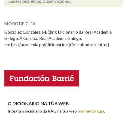
Suxestións, erros, observacións...
farruco
SOBRE A PALABRA:
MODO DE CITA
ESCOLLE UNHA OPCIÓN:
González González, M. (dir.): Dicionario da Real Academia
Galega. A Coruña: Real Academia Galega.
Observación
Hai un erro na palabra
<https://academia.gal/dicionario> [Consultado: <data>]
Propoño mellorar a definición
Actualización
Falta unha voz
Nome
Apelidos
O DICIONARIO NA TÚA WEB
Integra o dicionario da RAG na túa web
premendo aquí
.
Enderezo electrónico