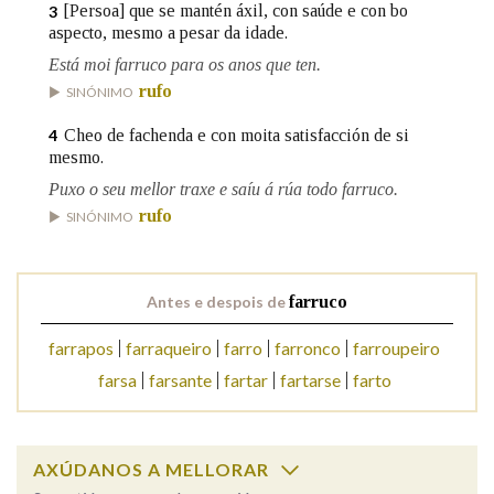
[Persoa] que se mantén áxil, con saúde e con bo
3
aspecto, mesmo a pesar da idade.
Na fraseoloxía
Está moi farruco para os anos que ten.
rufo
SINÓNIMO
Cheo de fachenda e con moita satisfacción de si
4
mesmo.
OUTRAS OPCIÓNS DE BUSCA
Puxo o seu mellor traxe e saíu á rúa todo farruco.
Marcas gramaticais
rufo
SINÓNIMO
Pertence a
Antes e despois de
farruco
farrapos
farraqueiro
farro
farronco
farroupeiro
farsa
farsante
fartar
fartarse
farto
LIMPAR
BUSCA
AXÚDANOS A MELLORAR