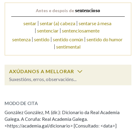
Antes e despois de
sentencioso
Na fraseoloxía
sentar
sentar (a) cabeza
sentarse á mesa
sentenciar
sentenciosamente
sentenza
sentido
sentido común
sentido do humor
OUTRAS OPCIÓNS DE BUSCA
sentimental
Marcas gramaticais
AXÚDANOS A MELLORAR
Suxestións, erros, observacións...
Pertence a
sentencioso
SOBRE A PALABRA:
MODO DE CITA
ESCOLLE UNHA OPCIÓN:
LIMPAR
BUSCA
González González, M. (dir.): Dicionario da Real Academia
Galega. A Coruña: Real Academia Galega.
Observación
Hai un erro na palabra
<https://academia.gal/dicionario> [Consultado: <data>]
Propoño mellorar a definición
Actualización