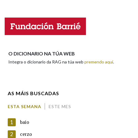
Falta unha voz
Nome
Apelidos
O DICIONARIO NA TÚA WEB
Integra o dicionario da RAG na túa web
premendo aquí
.
Enderezo electrónico
AS MÁIS BUSCADAS
Comentario
ESTA SEMANA
ESTE MES
1
baio
2
cerzo