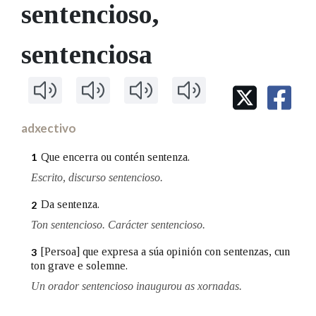
IDENTIDADE CORPORATIVA
sentencioso
,
Facebook
Twitter
Youtube
Instagram
Bluesky
BUSCAR NOS LEMAS
FIGURAS HOMENAXEADAS
MARCIAL DEL ADALID
HISTORIA
Comeza por
sentenciosa
CASA-MUSEO EMILIA PARDO
BAZÁN
60 ANOS DLG
PRIMAVERA DAS LETRAS
Remata por
PORTAL DAS PALABRAS
adxectivo
Contén
Que encerra ou contén sentenza.
1
Escrito, discurso sentencioso.
Da sentenza.
2
BUSCAR NO CONTIDO
Ton sentencioso. Carácter sentencioso.
Nas definicións
[Persoa] que expresa a súa opinión con sentenzas, cun
3
ton grave e solemne.
Un orador sentencioso inaugurou as xornadas.
Nos exemplos