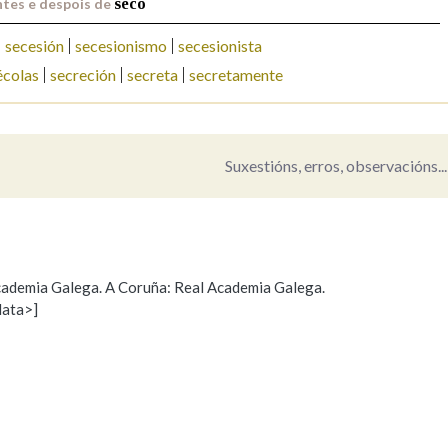
tes e despois de
seco
secesión
secesionismo
secesionista
écolas
secreción
secreta
secretamente
Suxestións, erros, observacións...
 Academia Galega. A Coruña: Real Academia Galega.
data>]
Propoño mellorar a definición
Actualización
s