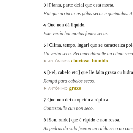
[Planta, parte dela] que está morta.
3
Marcas gramaticais
Hai que arrincar as pólas secas e queimalas. A 
Que non dá líquido.
4
Este verán hai moitas fontes secas.
[Clima, tempo, lugar] que se caracteriza pol
5
Un verán seco. Recomendáronlle un clima seco
chuvioso
húmido
ANTÓNIMOS
,
[Pel, cabelo etc.] que lle falta graxa ou hidra
6
Xampú para cabelos secos.
graxo
ANTÓNIMO
Que non deixa opción a réplica.
7
Contestoulle cun non seco.
[Son, ruído] que é rápido e non resoa.
8
As pedras do valo fixeron un ruído seco ao caer