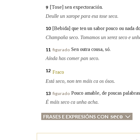
[Tose] sen expectoración.
9
Deulle un xarope para esa tose seca.
[Bebida] que ten un sabor pouco ou nada do
10
Champaña seco. Tomamos un xerez seco e unha
Sen outra cousa, só.
11
figurado
Aínda has comer pan seco.
12
Fraco
Está seco, non ten máis ca os ósos.
Pouco amable, de poucas palabras
13
figurado
É máis seco ca unha acha.
seco
FRASES E EXPRESIÓNS CON