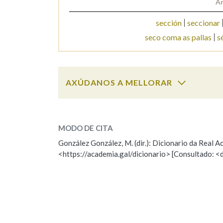
An
sección
seccionar
seco coma as pallas
s
AXÚDANOS A MELLORAR
seco
SOBRE A PALABRA:
MODO DE CITA
ESCOLLE UNHA OPCIÓN:
González González, M. (dir.): Dicionario da Real
<https://academia.gal/dicionario> [Consultado: <
Observación
Hai un erro na palabra
Falta unha voz
Nome
Apelido