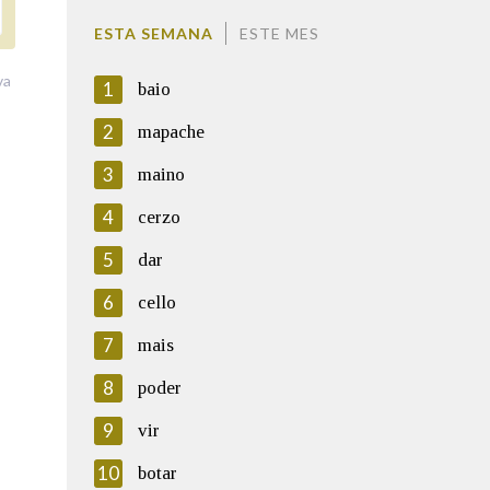
ESTA SEMANA
ESTE MES
va
1
baio
2
mapache
3
maino
4
cerzo
5
dar
6
cello
7
mais
8
poder
9
vir
10
botar