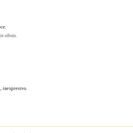
ce.
s olivas.
, inexpresivo.