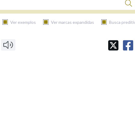
Ver exemplos
Ver marcas expandidas
Busca prediti
BUSCAR NO CONTIDO
Nas definicións
Nos exemplos
Na fraseoloxía