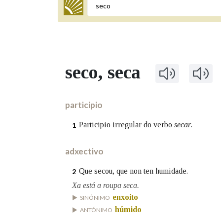
Termo a buscar
seco
, seca
BUSCAR NOS LEMAS
Comeza por
participio
Participio irregular do verbo
secar
.
1
Remata por
adxectivo
Que secou, que non ten humidade.
2
Contén
Xa está a roupa seca.
enxoito
SINÓNIMO
húmido
ANTÓNIMO
OUTRAS OPCIÓNS DE BUSCA