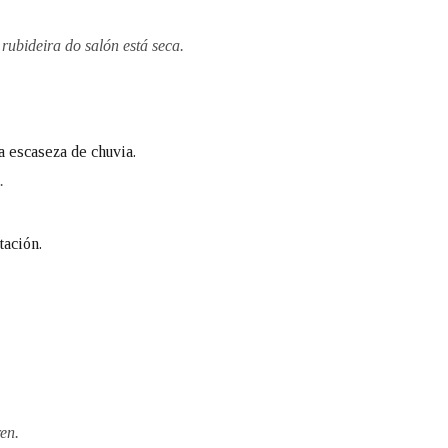
Pertence a
rubideira do salón está seca.
AXUDA NA BUSCA
LIMPAR
BUSCA
a escaseza de chuvia.
.
tación.
en.