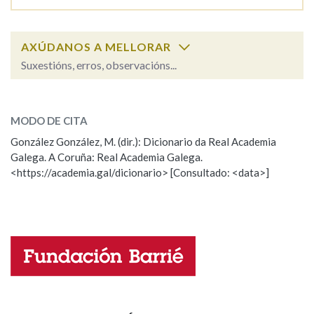
Na fraseoloxía
AXÚDANOS A MELLORAR
Suxestións, erros, observacións...
chuvioso
SOBRE A PALABRA:
OUTRAS OPCIÓNS DE BUSCA
MODO DE CITA
ESCOLLE UNHA OPCIÓN:
Marcas gramaticais
González González, M. (dir.): Dicionario da Real Academia
Galega. A Coruña: Real Academia Galega.
Observación
Hai un erro na palabra
<https://academia.gal/dicionario> [Consultado: <data>]
Propoño mellorar a definición
Actualización
Pertence a
Falta unha voz
LIMPAR
BUSCA
Nome
Apelidos