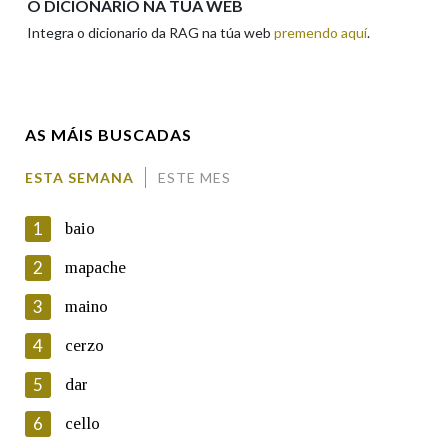
O DICIONARIO NA TÚA WEB
Integra o dicionario da RAG na túa web
premendo aquí
.
Enderezo electrónico
AS MÁIS BUSCADAS
Comentario
ESTA SEMANA
ESTE MES
1
baio
2
mapache
3
maino
En cumprimento da normativa vixente en materia de
Protección de Datos de Carácter Persoal, a Real Academia
4
cerzo
Galega informa a aqueles usuarios que faciliten o seu correo
electrónico, así como calquera outra información de carácter
5
dar
persoal, que estes datos serán obxecto de tratamento
automatizado de carácter confidencial e incorporados aos seus
6
cello
ficheiros informáticos. Así mesmo, os usuarios poderán exercer o