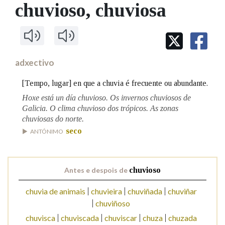
IDENTIDADE CORPORATIVA
chuvioso
, chuviosa
Facebook
Twitter
Youtube
Instagram
Bluesky
BUSCAR NOS LEMAS
FIGURAS HOMENAXEADAS
MARCIAL DEL ADALID
HISTORIA
Comeza por
CASA-MUSEO EMILIA PARDO
BAZÁN
60 ANOS DLG
PRIMAVERA DAS LETRAS
adxectivo
Remata por
PORTAL DAS PALABRAS
[Tempo, lugar] en que a chuvia é frecuente ou abundante.
Hoxe está un día chuvioso. Os invernos chuviosos de
Galicia. O clima chuvioso dos trópicos. As zonas
Contén
chuviosas do norte.
seco
ANTÓNIMO
BUSCAR NO CONTIDO
Antes e despois de
chuvioso
Nas definicións
chuvia de animais
chuvieira
chuviñada
chuviñar
chuviñoso
Nos exemplos
chuvisca
chuviscada
chuviscar
chuza
chuzada