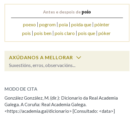
Antes e despois de
poio
Na fraseoloxía
poexo
pogrom
poia
poida que
póinter
pois
pois ben
pois claro
pois que
póker
OUTRAS OPCIÓNS DE BUSCA
Marcas gramaticais
AXÚDANOS A MELLORAR
Suxestións, erros, observacións...
poio
SOBRE A PALABRA:
Pertence a
MODO DE CITA
ESCOLLE UNHA OPCIÓN:
González González, M. (dir.): Dicionario da Real Academia
LIMPAR
BUSCA
Galega. A Coruña: Real Academia Galega.
Observación
Hai un erro na palabra
<https://academia.gal/dicionario> [Consultado: <data>]
Propoño mellorar a definición
Actualización
Falta unha voz