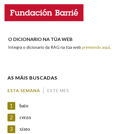
Nome
Apelidos
O DICIONARIO NA TÚA WEB
Integra o dicionario da RAG na túa web
premendo aquí
.
Enderezo electrónico
AS MÁIS BUSCADAS
Comentario
ESTA SEMANA
ESTE MES
1
baio
2
cerzo
3
xisto
En cumprimento da normativa vixente en materia de