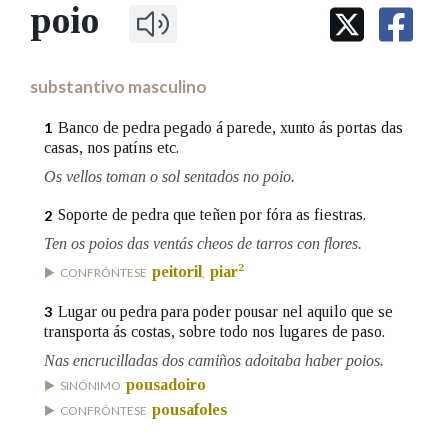
IDENTIDADE CORPORATIVA
poio
Facebook
Twitter
Youtube
Instagram
Bluesky
BUSCAR NOS LEMAS
FIGURAS HOMENAXEADAS
MARCIAL DEL ADALID
HISTORIA
Comeza por
CASA-MUSEO EMILIA PARDO
substantivo masculino
BAZÁN
60 ANOS DLG
PRIMAVERA DAS LETRAS
Banco de pedra pegado á parede, xunto ás portas das
1
Remata por
casas, nos patíns etc.
PORTAL DAS PALABRAS
Os vellos toman o sol sentados no poio.
Soporte de pedra que teñen por fóra as fiestras.
2
Contén
Ten os poios das ventás cheos de tarros con flores.
2
peitoril
piar
CONFRÓNTESE
,
BUSCAR NO CONTIDO
Lugar ou pedra para poder pousar nel aquilo que se
3
transporta ás costas, sobre todo nos lugares de paso.
Nas definicións
Nas encrucilladas dos camiños adoitaba haber poios.
pousadoiro
SINÓNIMO
pousafoles
CONFRÓNTESE
Nos exemplos