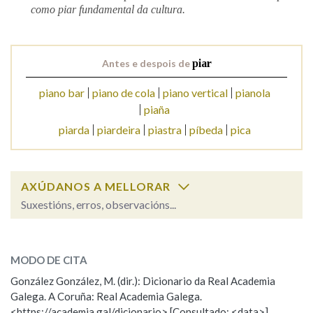
como piar fundamental da cultura.
Na fraseoloxía
Antes e despois de
piar
piano bar
piano de cola
piano vertical
pianola
OUTRAS OPCIÓNS DE BUSCA
piaña
piarda
piardeira
piastra
píbeda
pica
Marcas gramaticais
Pertence a
AXÚDANOS A MELLORAR
Suxestións, erros, observacións...
piar
SOBRE A PALABRA:
LIMPAR
BUSCA
MODO DE CITA
ESCOLLE UNHA OPCIÓN:
González González, M. (dir.): Dicionario da Real Academia
Galega. A Coruña: Real Academia Galega.
Observación
Hai un erro na palabra
<https://academia.gal/dicionario> [Consultado: <data>]