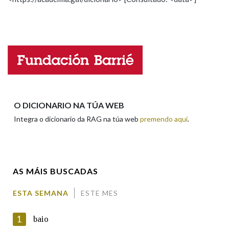
Propoño mellorar a definición
Actualización
Falta unha voz
Nome
Apelidos
O DICIONARIO NA TÚA WEB
Integra o dicionario da RAG na túa web
premendo aquí
.
Enderezo electrónico
AS MÁIS BUSCADAS
Comentario
ESTA SEMANA
ESTE MES
1
baio