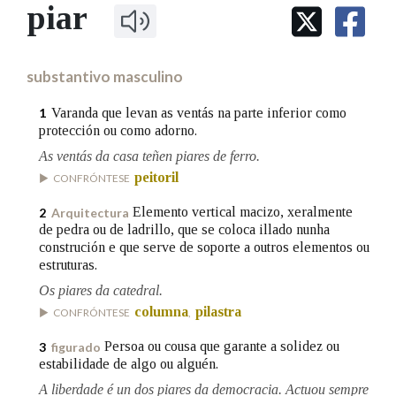
IDENTIDADE CORPORATIVA
piar
Facebook
Twitter
Youtube
Instagram
Bluesky
BUSCAR NOS LEMAS
FIGURAS HOMENAXEADAS
MARCIAL DEL ADALID
HISTORIA
Comeza por
CASA-MUSEO EMILIA PARDO
substantivo masculino
BAZÁN
60 ANOS DLG
PRIMAVERA DAS LETRAS
Varanda que levan as ventás na parte inferior como
1
Remata por
protección ou como adorno.
PORTAL DAS PALABRAS
As ventás da casa teñen piares de ferro.
peitoril
CONFRÓNTESE
Contén
Elemento vertical macizo, xeralmente
2
Arquitectura
de pedra ou de ladrillo, que se coloca illado nunha
construción e que serve de soporte a outros elementos ou
estruturas.
BUSCAR NO CONTIDO
Os piares da catedral.
Nas definicións
columna
pilastra
CONFRÓNTESE
,
Persoa ou cousa que garante a solidez ou
3
figurado
estabilidade de algo ou alguén.
Nos exemplos
A liberdade é un dos piares da democracia. Actuou sempre