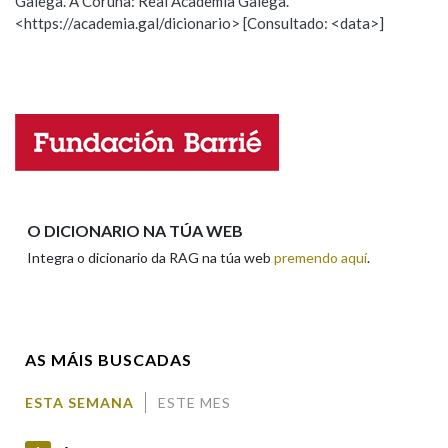
Galega. A Coruña: Real Academia Galega.
Observación
Hai un erro na palabra
<https://academia.gal/dicionario> [Consultado: <data>]
Propoño mellorar a definición
Actualización
Falta unha voz
Nome
Apelidos
O DICIONARIO NA TÚA WEB
Integra o dicionario da RAG na túa web
premendo aquí
.
Enderezo electrónico
AS MÁIS BUSCADAS
Comentario
ESTA SEMANA
ESTE MES