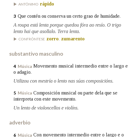
rápido
ANTÓNIMO
Que contén ou conserva un certo grao de humidade.
3
Na fraseoloxía
A roupa está lenta porque quedou fóra ao resío. O trigo
lento hai que asollalo. Terra lenta.
zorro
zumarento
CONFRÓNTESE
,
OUTRAS OPCIÓNS DE BUSCA
substantivo masculino
Marcas gramaticais
Movemento musical intermedio entre o largo e
4
Música
o adagio.
Pertence a
Utilizou con mestría o lento nas súas composicións.
Composición musical ou parte dela que se
5
Música
interpreta con este movemento.
LIMPAR
BUSCA
Un lento de violoncellos e violíns.
adverbio
Con movemento intermedio entre o largo e o
6
Música