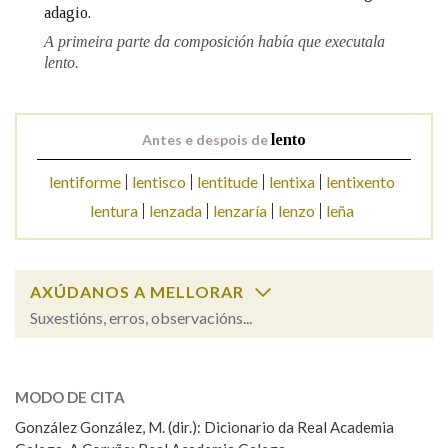
adagio.
A primeira parte da composición había que executala
lento.
Antes e despois de
lento
lentiforme
lentisco
lentitude
lentixa
lentixento
lentura
lenzada
lenzaría
lenzo
leña
AXÚDANOS A MELLORAR
Suxestións, erros, observacións...
lento
SOBRE A PALABRA:
MODO DE CITA
ESCOLLE UNHA OPCIÓN:
González González, M. (dir.): Dicionario da Real Academia