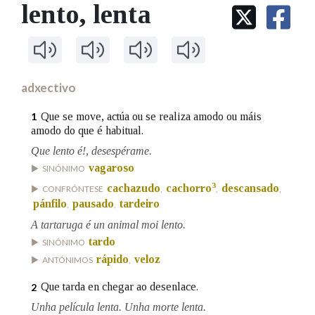
IDENTIDADE CORPORATIVA
lento
, lenta
Facebook
Twitter
Youtube
Instagram
Bluesky
BUSCAR NOS LEMAS
FIGURAS HOMENAXEADAS
MARCIAL DEL ADALID
HISTORIA
Comeza por
CASA-MUSEO EMILIA PARDO
BAZÁN
60 ANOS DLG
PRIMAVERA DAS LETRAS
adxectivo
Remata por
PORTAL DAS PALABRAS
Que se move, actúa ou se realiza amodo ou máis
1
amodo do que é habitual.
Que lento é!, desespérame.
Contén
vagaroso
SINÓNIMO
3
cachazudo
cachorro
descansado
CONFRÓNTESE
,
,
,
pánfilo
pausado
tardeiro
,
,
BUSCAR NO CONTIDO
A tartaruga é un animal moi lento.
tardo
SINÓNIMO
Nas definicións
rápido
veloz
ANTÓNIMOS
,
Que tarda en chegar ao desenlace.
2
Nos exemplos
Unha película lenta. Unha morte lenta.