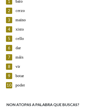
1
baio
2
cerzo
3
maino
En cumprimento da normativa vixente en materia de
Protección de Datos de Carácter Persoal, a Real Academia
4
xisto
Galega informa a aqueles usuarios que faciliten o seu correo
electrónico, así como calquera outra información de carácter
5
cello
persoal, que estes datos serán obxecto de tratamento
automatizado de carácter confidencial e incorporados aos seus
6
dar
ficheiros informáticos. Así mesmo, os usuarios poderán exercer o
seu dereito de acceso, rectificación, oposición e cancelación dos
7
máis
seus datos poñéndose en contacto connosco.
8
vir
Lin e acepto as condicións da política de
privacidade
9
botar
Introduce o código que aparece na imaxe:
10
poder
NON ATOPAS A PALABRA QUE BUSCAS?