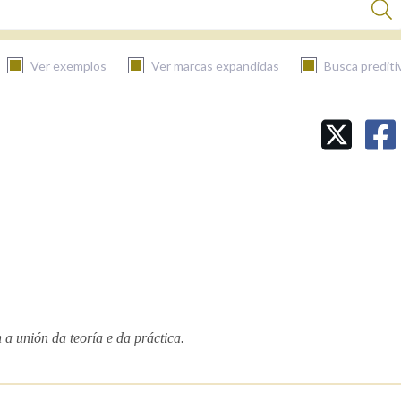
Ver exemplos
Ver marcas expandidas
Busca prediti
BUSCAR NO CONTIDO
Nas definicións
Nos exemplos
Na fraseoloxía
a unión da teoría e da práctica.