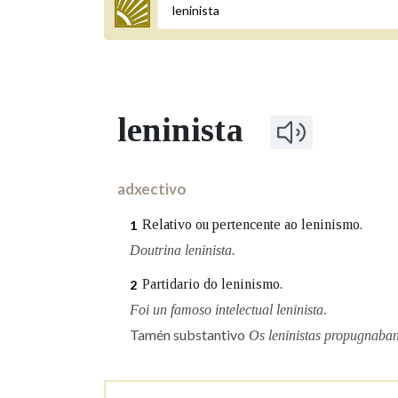
Termo a buscar
leninista
BUSCAR NOS LEMAS
Comeza por
adxectivo
Relativo ou pertencente ao leninismo.
1
Remata por
Doutrina leninista.
Partidario do leninismo.
2
Foi un famoso intelectual leninista.
Contén
Tamén substantivo
Os leninistas propugnaban 
OUTRAS OPCIÓNS DE BUSCA