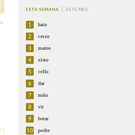
ESTA SEMANA
ESTE MES
va
1
baio
2
cerzo
3
maino
4
xisto
5
cello
6
dar
7
máis
8
vir
9
botar
10
poder