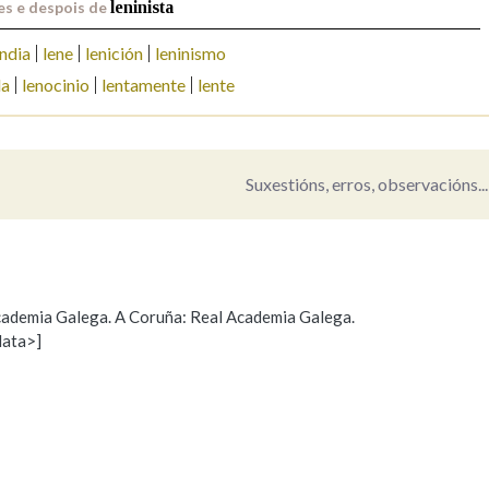
es e despois de
leninista
Pertence a
endia
lene
lenición
leninismo
la
lenocinio
lentamente
lente
AXUDA NA BUSCA
LIMPAR
BUSCA
Suxestións, erros, observacións...
 Academia Galega. A Coruña: Real Academia Galega.
data>]
Propoño mellorar a definición
Actualización
s