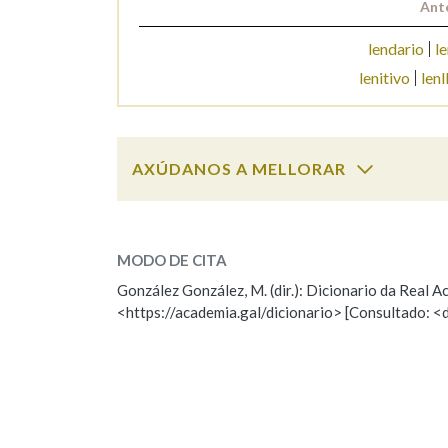
Ant
Marcas gramaticais
lendario
l
lenitivo
lenl
AXÚDANOS A MELLORAR
leninista
SOBRE A PALABRA:
MODO DE CITA
ESCOLLE UNHA OPCIÓN:
González González, M. (dir.): Dicionario da Real
<https://academia.gal/dicionario> [Consultado: <
Observación
Hai un erro na palabra
Falta unha voz
Nome
Apelido