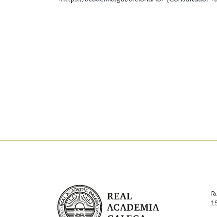
Nome
Apelido
Marcas gramaticais
Enderezo electrónico
Comentario
En cumprimento da normativa vixente en materia de P
aqueles usuarios que faciliten o seu correo electrónico
serán obxecto de tratamento automatizado de carácter 
Real Academia Galega
usuarios poderán exercer o seu dereito de acceso, rect
R
connosco.
1
Lin e acepto as condicións da política de 