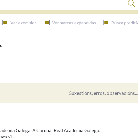
Ver exemplos
Ver marcas expandidas
Busca prediti
.
BUSCAR NO CONTIDO
Nas definicións
Nos exemplos
Suxestións, erros, observacións...
Na fraseoloxía
 Academia Galega. A Coruña: Real Academia Galega.
data>]