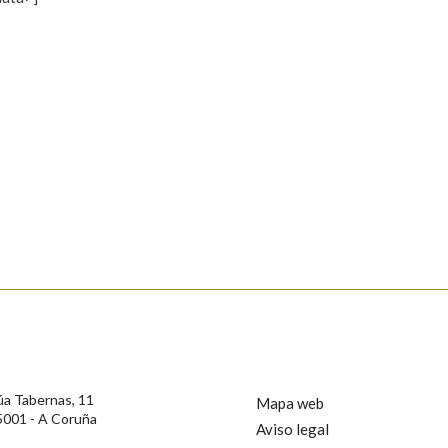
s
Pertence a
AXUDA NA BUSCA
LIMPAR
BUSCA
rotección de Datos de Carácter Persoal, a Real Academia Galega informa a
, así como calquera outra información de carácter persoal, que estes datos
confidencial e incorporados aos seus ficheiros informáticos. Así mesmo, os
ificación, oposición e cancelación dos seus datos poñéndose en contacto
úa Tabernas, 11
Mapa web
5001 - A Coruña
Aviso legal
privacidade