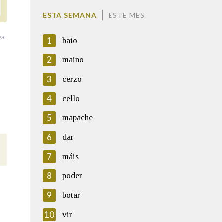
ESTA SEMANA
ESTE MES
va
1
baio
2
maino
3
cerzo
4
cello
5
mapache
6
dar
7
máis
8
poder
9
botar
10
vir